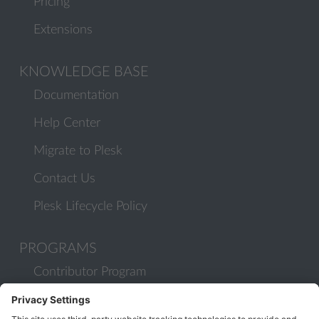
Pricing
Extensions
KNOWLEDGE BASE
Documentation
Help Center
Migrate to Plesk
Contact Us
Plesk Lifecycle Policy
PROGRAMS
Contributor Program
Partner Program