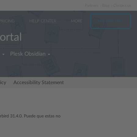
Partners
Blog
Contact us
PRICING
HELP CENTER
MORE
TRY FOR FREE
ortal
Plesk Obsidian
icy
Accessibility Statement
rbird 31.4.0. Puede que estas no