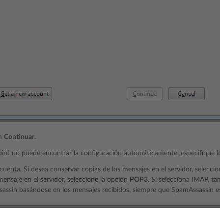
en
Continuar
.
ird no puede encontrar la configuración automáticamente, especifique lo
cuenta. Si desea conservar copias de los mensajes en el servidor, selecci
ensaje en el servidor, seleccione la opción
POP3
. Si selecciona IMAP, ta
ssin basándose en los mensajes recibidos, siempre que SpamAssassin esté