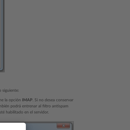
 siguiente:
one la opción
IMAP
. Si no desea conservar
mbién podrá entrenar al filtro antispam
 habilitado en el servidor.