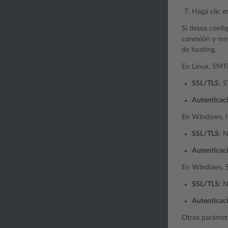
Haga clic 
Si desea confi
conexión y mét
de hosting.
En Linux, SMT
SSL/TLS
: 
Autenticac
En Windows, 
SSL/TLS
: 
Autenticac
En Windows, 
SSL/TLS
: 
Autenticac
Otros parámet