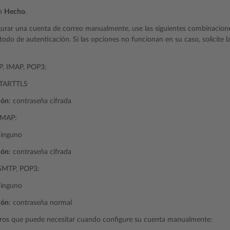
en
Hecho
.
gurar una cuenta de correo manualmente, use las siguientes combinacione
odo de autenticación. Si las opciones no funcionan en su caso, solicite 
P, IMAP, POP3:
STARTTLS
ión
: contraseña cifrada
IMAP:
Ninguno
ión
: contraseña cifrada
SMTP, POP3:
Ninguno
ión
: contraseña normal
ros que puede necesitar cuando configure su cuenta manualmente: