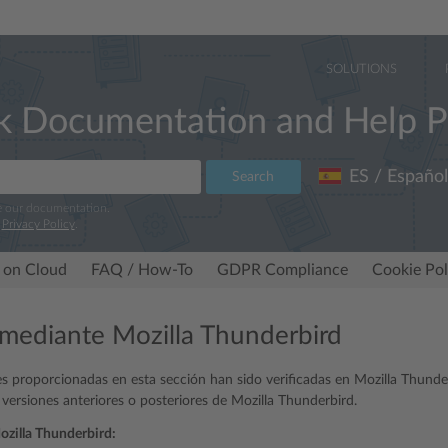
SOLUTIONS
k Documentation and Help P
ES / Español
Search
e our documentation.
r
Privacy Policy
.
 on Cloud
FAQ / How-To
GDPR Compliance
Cookie Pol
mediante Mozilla Thunderbird
es proporcionadas en esta sección han sido verificadas en Mozilla Thunde
versiones anteriores o posteriores de Mozilla Thunderbird.
Mozilla Thunderbird: