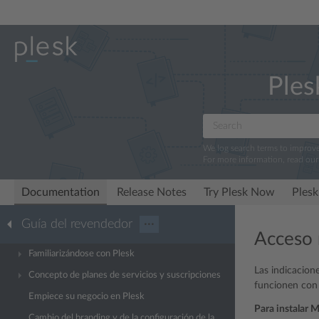
Ples
We log search terms to improv
For more information, read ou
Documentation
Release Notes
Try Plesk Now
Plesk
Guía del revendedor
···
Acceso 
Familiarizándose con Plesk
Las indicacion
Concepto de planes de servicios y suscripciones
funcionen con 
Empiece su negocio en Plesk
Para instalar 
Cambio del branding y de la configuración de la