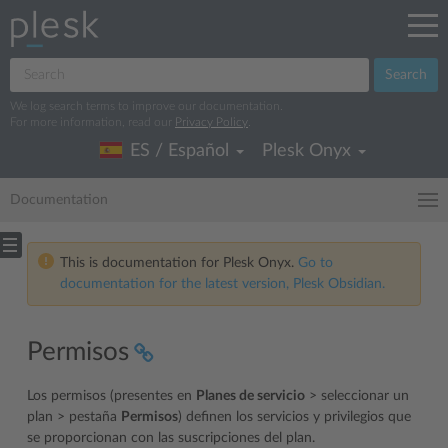
Search
We log search terms to improve our documentation.
For more information, read our
Privacy Policy
.
ES / Español
Plesk Onyx
Documentation
This is documentation for Plesk Onyx.
Go to
documentation for the latest version, Plesk Obsidian.
Permisos
Los permisos (presentes en
Planes de servicio
> seleccionar un
plan > pestaña
Permisos
) definen los servicios y privilegios que
se proporcionan con las suscripciones del plan.