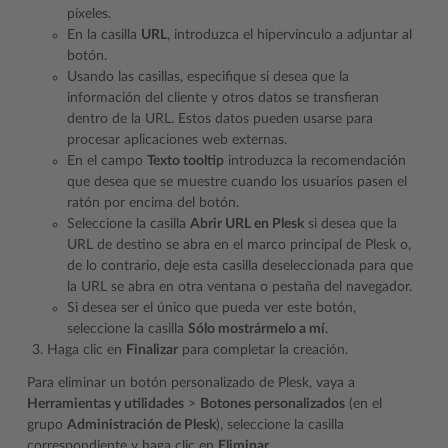
píxeles.
En la casilla
URL
, introduzca el hipervínculo a adjuntar al
botón.
Usando las casillas, especifique si desea que la
información del cliente y otros datos se transfieran
dentro de la URL. Estos datos pueden usarse para
procesar aplicaciones web externas.
En el campo
Texto tooltip
introduzca la recomendación
que desea que se muestre cuando los usuarios pasen el
ratón por encima del botón.
Seleccione la casilla
Abrir URL en Plesk
si desea que la
URL de destino se abra en el marco principal de Plesk o,
de lo contrario, deje esta casilla deseleccionada para que
la URL se abra en otra ventana o pestaña del navegador.
Si desea ser el único que pueda ver este botón,
seleccione la casilla
Sólo mostrármelo a mí
.
Haga clic en
Finalizar
para completar la creación.
Para eliminar un botón personalizado de Plesk, vaya a
Herramientas y utilidades
>
Botones personalizados
(en el
grupo
Administración de Plesk
), seleccione la casilla
correspondiente y haga clic en
Eliminar
.