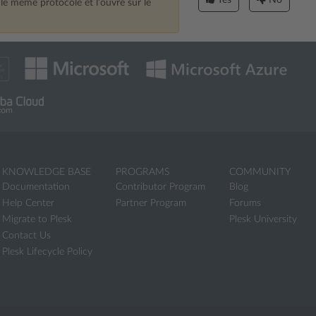
Yes
No
 le même protocole et l’ouvre sur le
KNOWLEDGE BASE
PROGRAMS
COMMUNITY
Documentation
Contributor Program
Blog
Help Center
Partner Program
Forums
Migrate to Plesk
Plesk University
Contact Us
Plesk Lifecycle Policy