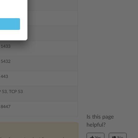
 110, TCP 995
 143, TCP 993
 3306
 1433
 5432
 443
 53, TCP 53
 8447
Is this page
helpful?