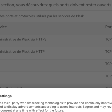
section, vous découvrirez quels ports doivent rester ouverts 
 des ports et protocoles utilisés par les services de Plesk.
vice
Port
inistrative de Plesk via HTTPS
TCP
inistrative de Plesk via HTTP
TCP
TCP
TCP
shell sécurisé)
TCP
 (envoi de mails)
TCP