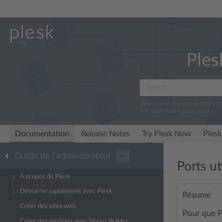
Ples
We log search terms to improv
For more information, read our
Documentation
Release Notes
Try Plesk Now
Plesk
Guide de l’administrateur
···
Ports ut
À propos de Plesk
Démarrer rapidement avec Plesk
Résumé
Créer des sites web
Pour que P
Créer des modèles avec Sitejet Builder