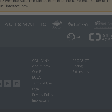
llez Presence Builder en tant qu’élément de Plesk, Presence Builder utilise
e l’interface Plesk.
COMPANY
PRODUCT
About Plesk
Pricing
Our Brand
Extensions
EULA
Terms of Use
Legal
Privacy Policy
Impressum