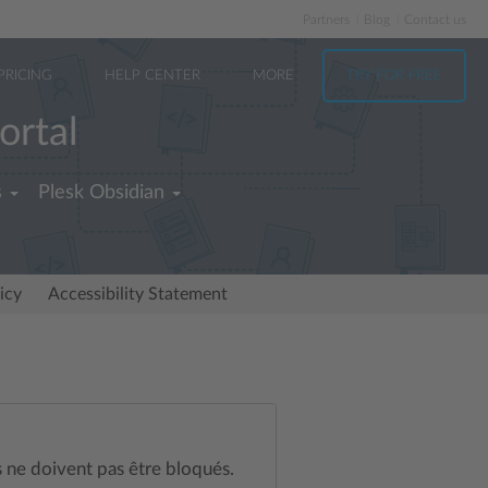
Partners
Blog
Contact us
PRICING
HELP CENTER
MORE
TRY FOR FREE
ortal
s
Plesk Obsidian
icy
Accessibility Statement
s ne doivent pas être bloqués.