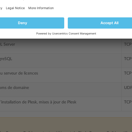
 (récupération des mails)
TCP
 (récupération des mails)
TCP
SQL/MariaDB
TCP
L Server
TCP
greSQL
TCP
u serveur de licences
TCP
noms de domaine
UDP
nstallation de Plesk, mises à jour de Plesk
TCP