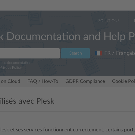
SOLUTIONS
k Documentation and Help P
FR / Françai
Search
e our documentation.
Privacy Policy
.
 on Cloud
FAQ / How-To
GDPR Compliance
Cookie Pol
ilisés avec Plesk
lesk et ses services fonctionnent correctement, certains port