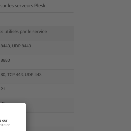
sur les serveurs Plesk.
s utilisés par le service
 8443, UDP 8443
 8880
 80, TCP 443, UDP 443
 21
 22
 25, TCP 465