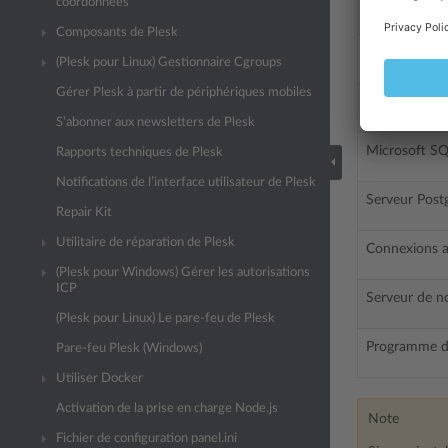
coordonnées
Serveur POP3
Composants de Plesk
Serveur IMAP
(Plesk pour Linux) Gestionnaire Cgroups
Gérer Plesk à partir de périphériques mobiles
Serveur My
S’abonner aux newsletters de Plesk
Microsoft SQ
Rapports techniques de Plesk
Notifications de l’interface utilisateur de Plesk
Serveur Post
Repair Kit
Utilitaire de réparation de Plesk
Connexions a
(Plesk pour Windows) Gérer les autorisations
ICP
Serveur de 
(Plesk pour Linux) Le pare-feu de Plesk
Programme d’i
Pare-feu Plesk (Windows)
Utiliser Docker
Activation de la prise en charge Node.js
Note
Fichier de configuration panel.ini