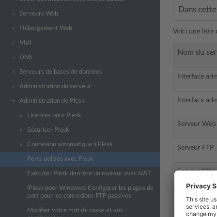
Dans cette 
Serveurs Web
Hébergement Web
Voici une liste
Mail
Nom du ser
DNS
Serveurs de bases de données
Interface adm
Administration du serveur
Interface adm
Administration de Plesk
Licences pour Plesk
Serveur Web
Sécuriser Plesk
Connexion automatique à Plesk
Serveur FTP
Ports utilisés avec Plesk
Serveur SSH (
Exécuter Plesk derrière un routeur avec NAT
(Plesk pour Windows) Configurer les plages de
Serveur SMTP
port pour les connexions FTP passives
Modifier votre mot de passe et vos