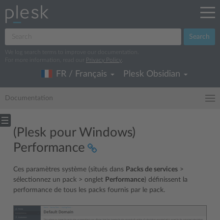
Search
We log search terms to improve our documentation.
For more information, read our
Privacy Policy
.
FR / Français
Plesk Obsidian
Documentation
(Plesk pour Windows)
Performance
Ces paramètres système (situés dans
Packs de services
>
sélectionnez un pack > onglet
Performance
) définissent la
performance de tous les packs fournis par le pack.