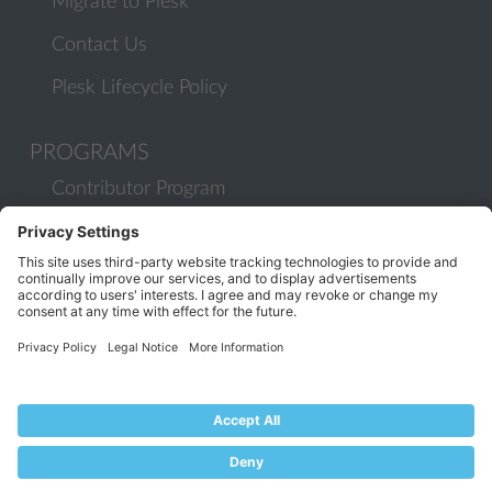
Migrate to Plesk
Contact Us
Plesk Lifecycle Policy
PROGRAMS
Contributor Program
Partner Program
COMMUNITY
Blog
Forums
Plesk University
© 2026 WebPros International GmbH. All rights reserved. Plesk and