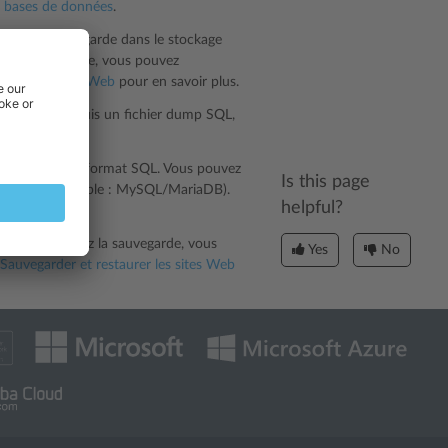
e bases de données
.
hier de sauvegarde dans le stockage
ez la sauvegarde, vous pouvez
aurer les sites Web
pour en savoir plus.
nement ou depuis un fichier dump SQL,
’un fichier au format SQL. Vous pouvez
Is this page
 dump (par exemple : MySQL/MariaDB).
helpful?
e données
.
vous restaurez la sauvegarde, vous
Yes
No
Sauvegarder et restaurer les sites Web