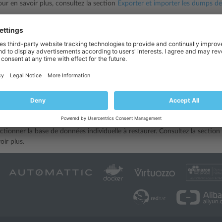
ur en savoir plus, consultez la section
Exporter et importer les dumps d
r un abonnement complet. Avec cette méthode, vous pouvez créer un fic
 (sur le serveur Plesk ou sur un serveur FTP distant). Quand vous restaur
r la base de données à restaurer. Consultez la section
Sauvegarder et rest
 une base de données depuis un fichier archive de sauvegarde de l’abon
e suit :
 dump de base de données. Cela vous permet de restaurer les données d
les dumps individuels dans toute base de données du même type que le
oir plus, consultez la section
Exporter et importer les dumps de bases d
une base de données d’une sauvegarde d’un abonnement complet. Quand 
ctionner la base de données individuelle à restaurer. Consultez la section
oir plus.