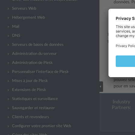
données. Po
Serveurs Web
Sauvegarde
Hébergement Web
sélectionné
sélectionne
Mail
Pour restaurer
DNS
procédez comm
Serveurs de bases de données
Importer un
Administration du serveur
restaurer 
Administration de Plesk
Pour en sav
Personnaliser l’interface de Plesk
Restaurer 
pouvez séle
Mises à jour de Plesk
pour en sav
Extensions de Plesk
Statistiques et surveillance
Industry
Partners:
Sauvegarder et restaurer
Clients et revendeurs
Configurer votre premier site Web