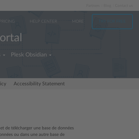
Partners
Blog
Contact us
PRICING
HELP CENTER
MORE
TRY FOR FREE
ortal
s
Plesk Obsidian
icy
Accessibility Statement
et de télécharger une base de données
données ou dans une autre base de