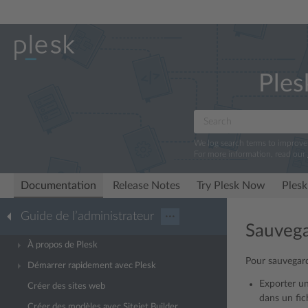
Ples
We log search terms to improv
For more information, read our
Documentation
Release Notes
Try Plesk Now
Plesk
Guide de l’administrateur
···
Sauvega
À propos de Plesk
Pour sauvegard
Démarrer rapidement avec Plesk
Exporter u
Créer des sites web
dans un fic
Créer des modèles avec Sitejet Builder