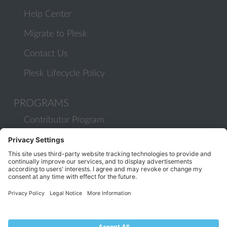
Help Center
Migrate to Plesk
Contact Us
Plesk Lifecycle Policy
PROGRAMS
Contributor Program
Partner Program
COMMUNITY
Blog
Forums
Plesk University