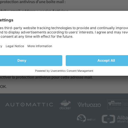
 protection antivirus d’une boîte mail :
Mail
>
email_address
> onglet
Antivirus
.
iver la protection antivirus pour cette adresse mail
.
le mode d’analyse des mails souhaité. Vous pouvez activer l’analyse pour le
OK
.
age infecté entrant est détecté, vous recevez une notification par e-mail
 la protection antivirus d’une boîte mail :
Mail
>
adresse mail
> onglet
Antivirus
.
ctiver la protection antivirus pour cette adresse mail
.
OK
.