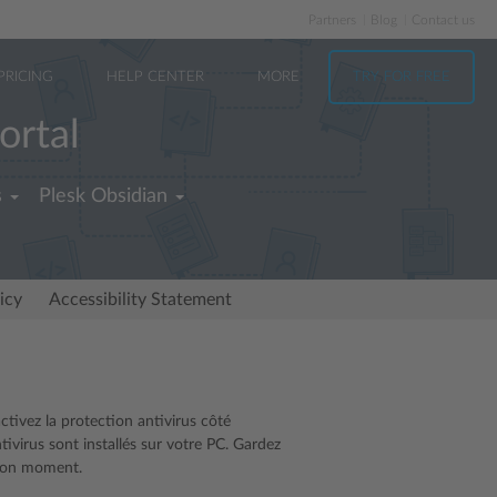
Partners
Blog
Contact us
PRICING
HELP CENTER
MORE
TRY FOR FREE
ortal
s
Plesk Obsidian
icy
Accessibility Statement
ctivez la protection antivirus côté
tivirus sont installés sur votre PC. Gardez
u bon moment.