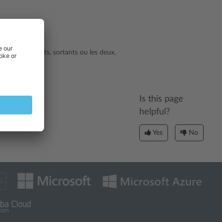
s mails entrants, sortants ou les deux.
.
Is this page
helpful?
Yes
No