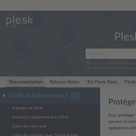
Ples
We log search terms to improv
For more information, read our
Documentation
Release Notes
Try Plesk Now
Plesk
Guide de l’administrateur
···
Protéger
À propos de Plesk
Pour protéger v
Démarrer rapidement avec Plesk
serveur si votr
Créer des sites web
également votre
Créer des modèles avec Sitejet Builder