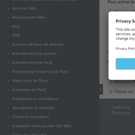
Pour activer la
Serveurs Web
Allez dans
Hébergement Web
Cochez
Act
Mail
Choisissez 
DNS
Cliquez sur
Serveurs de bases de données
Lorsqu’un mess
Administration du serveur
Pour désactiver
Administration de Plesk
Allez dans
Personnaliser l’interface de Plesk
Mises à jour de Plesk
Décochez
A
Extensions de Plesk
Cliquez sur
Statistiques et surveillance
Industry
Sauvegarder et restaurer
Partners:
Clients et revendeurs
Configurer votre premier site Web