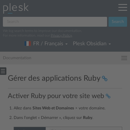
Search
We log search terms to improve our documentation.
For more information, read our
Privacy Policy
.
FR / Français
Plesk Obsidian
Documentation
Gérer des applications Ruby
Activer Ruby pour votre site web
Allez dans
Sites Web et Domaines
> votre domaine.
Dans l’onglet « Démarrer », cliquez sur
Ruby
.