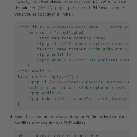
limit_req
example.com
. Remplacez
par votre nom de
/test\.php
domaine et
— par le script PHP exact auquel
vous voulez appliquer la limite :
<?
php
if
(
$VAR
->
domain
->
asciiName
==
'example.co
    location ~ ^/test\.php$ {
        limit_req zone=country_code;
<?php
if
(
$VAR
->
domain
->
physicalHosting
-
        fastcgi_read_timeout 
<?php
echo
min
(
$VAR
<?php
endif
?>
<?php
echo
$VAR
->
includeTemplate
(
'domain
    }
<?php
endif
?>
location ~ \.php(/.*)?$ {
<?php
if
(
$VAR
->
domain
->
physicalHosting
->
scr
    fastcgi_read_timeout 
<?php
echo
min
(
$VAR
->
do
<?php
endif
?>
<?php
echo
$VAR
->
includeTemplate
(
'domain/ser
}
Exécutez la commande suivante pour vérifier si les templates
modifiés sont des fichiers PHP valides :
php
-
l
nginxDomainVirtualHost
.
php