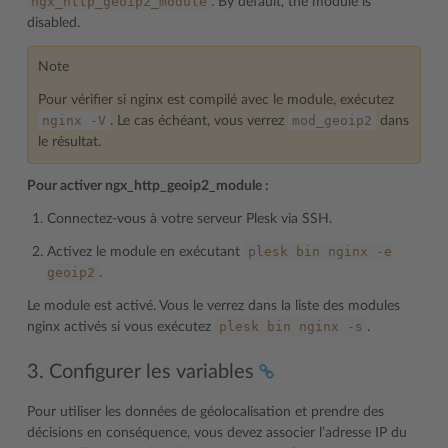
ngx_http_geoip2_module
. By default, the module is
disabled.
Note
Pour vérifier si nginx est compilé avec le module, exécutez
nginx
-V
mod_geoip2
. Le cas échéant, vous verrez
dans
le résultat.
Pour activer ngx_http_geoip2_module :
Connectez-vous à votre serveur Plesk via SSH.
plesk
bin
nginx
-e
Activez le module en exécutant
geoip2
.
Le module est activé. Vous le verrez dans la liste des modules
plesk
bin
nginx
-s
nginx activés si vous exécutez
.
3. Configurer les variables
Pour utiliser les données de géolocalisation et prendre des
décisions en conséquence, vous devez associer l’adresse IP du