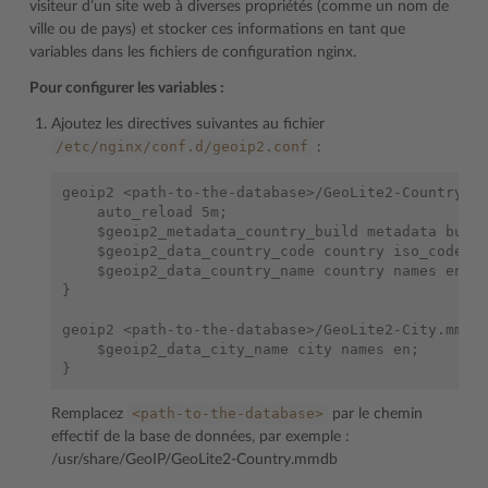
visiteur d’un site web à diverses propriétés (comme un nom de
ville ou de pays) et stocker ces informations en tant que
variables dans les fichiers de configuration nginx.
Pour configurer les variables :
Ajoutez les directives suivantes au fichier
/etc/nginx/conf.d/geoip2.conf
:
geoip2 <path-to-the-database>/GeoLite2-Country.mm
    auto_reload 5m;

    $geoip2_metadata_country_build metadata build
    $geoip2_data_country_code country iso_code;

    $geoip2_data_country_name country names en;

}

geoip2 <path-to-the-database>/GeoLite2-City.mmdb 
    $geoip2_data_city_name city names en;

<path-to-the-database>
Remplacez
par le chemin
effectif de la base de données, par exemple :
/usr/share/GeoIP/GeoLite2-Country.mmdb