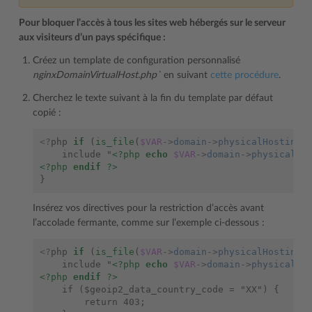
Pour bloquer l’accès à tous les sites web hébergés sur le serveur
aux visiteurs d’un pays spécifique :
Créez un template de configuration personnalisé
nginxDomainVirtualHost.php`
en suivant
cette procédure
.
Cherchez le texte suivant à la fin du template par défaut
copié :
<?
php
if
(
is_file
(
$VAR
->
domain
->
physicalHosting
-
    include "
<?php
echo
$VAR
->
domain
->
physicalHo
<?php
endif
?>
}
Insérez vos directives pour la restriction d’accès avant
l’accolade fermante, comme sur l’exemple ci-dessous :
<?
php
if
(
is_file
(
$VAR
->
domain
->
physicalHosting
-
    include "
<?php
echo
$VAR
->
domain
->
physicalHo
<?php
endif
?>
    if ($geoip2_data_country_code = "XX") {
        return 403;