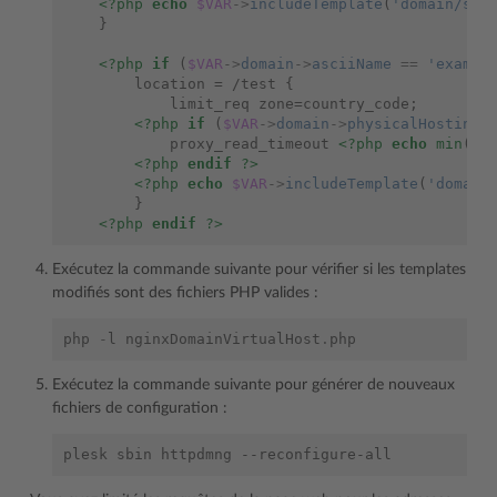
<?php
echo
$VAR
->
includeTemplate
(
'domain/ser
    }
<?php
if
(
$VAR
->
domain
->
asciiName
==
'exampl
        location = /test {
            limit_req zone=country_code;
<?php
if
(
$VAR
->
domain
->
physicalHosting
-
            proxy_read_timeout 
<?php
echo
min
(
$V
<?php
endif
?>
<?php
echo
$VAR
->
includeTemplate
(
'domain
        }
<?php
endif
?>
Exécutez la commande suivante pour vérifier si les templates
modifiés sont des fichiers PHP valides :
php
-
l
nginxDomainVirtualHost
.
php
Exécutez la commande suivante pour générer de nouveaux
fichiers de configuration :