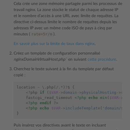
Cela crée une zone mémoire partagée parmi les processus de
travail nginx. La zone stocke le statut de chaque adresse IP
et le nombre d’accès à une URL avec limite de requêtes. La
directive ci-dessus limite le nombre de requêtes depuis les
adresses IP avec un même code ISO de pays à cinq par
rate=5r/m
minutes (
).
En savoir plus sur la limite de taux dans nginx
.
Créez un template de configuration personnalisé
nginxDomainVirtualHost.php`
en suivant
cette procédure
.
Cherchez le texte suivant à la fin du template par défaut
copié :
location
~
\
.
php
(
/.*
)
?
$
{
<?
php
if
(
$VAR
->
domain
->
physicalHosting
->
scr
    fastcgi_read_timeout 
<?php
echo
min
(
$VAR
->
do
<?php
endif
?>
<?php
echo
$VAR
->
includeTemplate
(
'domain/ser
}
Puis insérez vos directives avant le texte en incluant