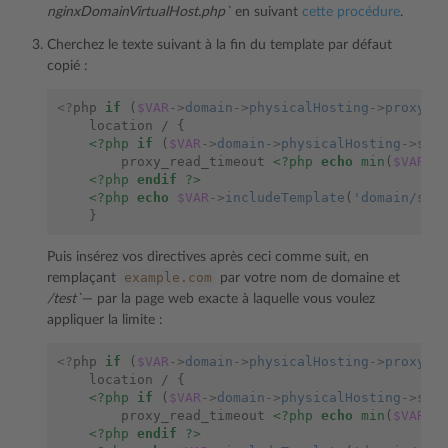
nginxDomainVirtualHost.php`
en suivant
cette procédure
.
Cherchez le texte suivant à la fin du template par défaut
copié :
<?
php
if
(
$VAR
->
domain
->
physicalHosting
->
proxySe
    location / {
<?php
if
(
$VAR
->
domain
->
physicalHosting
->
scr
        proxy_read_timeout 
<?php
echo
min
(
$VAR
->
<?php
endif
?>
<?php
echo
$VAR
->
includeTemplate
(
'domain/ser
    }
Puis insérez vos directives après ceci comme suit, en
example.com
remplaçant
par votre nom de domaine et
/test`
— par la page web exacte à laquelle vous voulez
appliquer la limite :
<?
php
if
(
$VAR
->
domain
->
physicalHosting
->
proxySe
    location / {
<?php
if
(
$VAR
->
domain
->
physicalHosting
->
scr
        proxy_read_timeout 
<?php
echo
min
(
$VAR
->
<?php
endif
?>