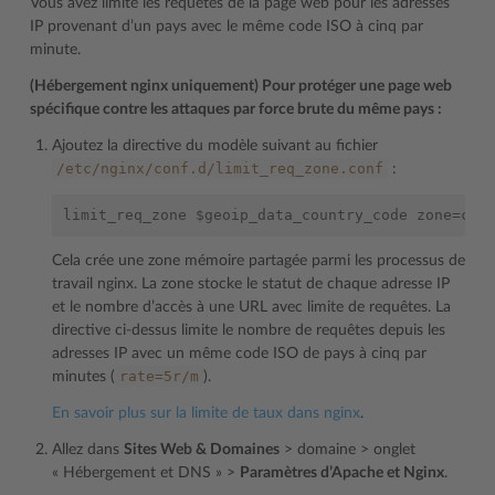
Vous avez limité les requêtes de la page web pour les adresses
IP provenant d’un pays avec le même code ISO à cinq par
minute.
(Hébergement nginx uniquement) Pour protéger une page web
spécifique contre les attaques par force brute du même pays :
Ajoutez la directive du modèle suivant au fichier
/etc/nginx/conf.d/limit_req_zone.conf
:
Cela crée une zone mémoire partagée parmi les processus de
travail nginx. La zone stocke le statut de chaque adresse IP
et le nombre d’accès à une URL avec limite de requêtes. La
directive ci-dessus limite le nombre de requêtes depuis les
adresses IP avec un même code ISO de pays à cinq par
rate=5r/m
minutes (
).
En savoir plus sur la limite de taux dans nginx
.
Allez dans
Sites Web & Domaines
> domaine > onglet
« Hébergement et DNS » >
Paramètres d’Apache et Nginx
.