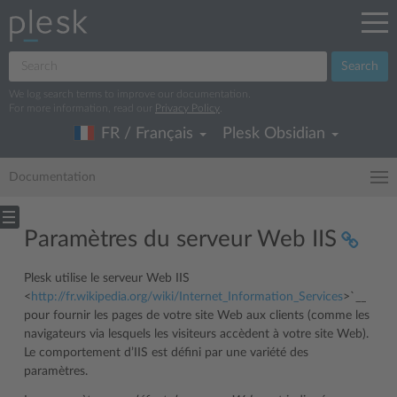
Search
We log search terms to improve our documentation.
For more information, read our
Privacy Policy
.
FR / Français
Plesk Obsidian
Documentation
Paramètres du serveur Web IIS
Plesk utilise le serveur Web IIS
<
http://fr.wikipedia.org/wiki/Internet_Information_Services
>`__
pour fournir les pages de votre site Web aux clients (comme les
navigateurs via lesquels les visiteurs accèdent à votre site Web).
Le comportement d’IIS est défini par une variété des
paramètres.