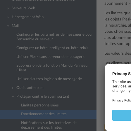
abonnement > 
Serveurs Web
Les limites que
Hébergement Web
les objets Ples
la hiérarchie, 
Mail
vous choisisse
Configurer les paramètres de messagerie pour
aux abonnement
l’ensemble du serveur
limites sont a
Configurer un hôte intelligent ou hôte relais
Les valeurs des
Utiliser Plesk sans serveur de messagerie
Les clients pe
Suppression de la fonction Mail du Panneau
Client
Fonction
Utiliser d’autres logiciels de messagerie
Outils anti-spam
Le nombre de 
Protéger contre le spam sortant
par ses objets
Limites personnalisées
Le nombre t
Fonctionnement des limites
Le nombre t
Notifications sur les tentatives de
dépassement des limites
Note