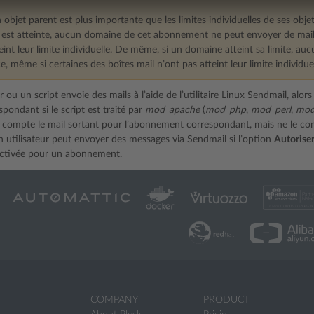
n objet parent est plus importante que les limites individuelles de ses objet
st atteinte, aucun domaine de cet abonnement ne peut envoyer de mails
eint leur limite individuelle. De même, si un domaine atteint sa limite, a
ce, même si certaines des boîtes mail n’ont pas atteint leur limite individuel
ur ou un script envoie des mails à l’aide de l’utilitaire Linux Sendmail, alo
pondant si le script est traité par
mod_apache
(
mod_php
,
mod_perl
,
mod
k compte le mail sortant pour l’abonnement correspondant, mais ne le c
n utilisateur peut envoyer des messages via Sendmail si l’option
Autoriser 
ctivée pour un abonnement.
COMPANY
PRODUCT