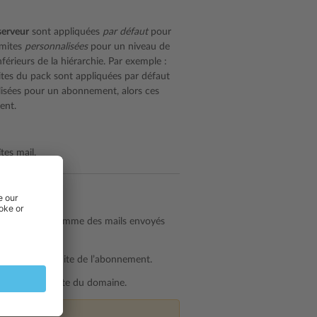
serveur
sont appliquées
par défaut
pour
limites
personnalisées
pour un niveau de
férieurs de la hiérarchie. Par exemple :
mites du pack sont appliquées par défaut
lisées pour un abonnement, alors ces
ent.
tes mail.
respond à la somme des mails envoyés
omme suit :
érieur à la limite de l’abonnement.
érieur à la limite du domaine.