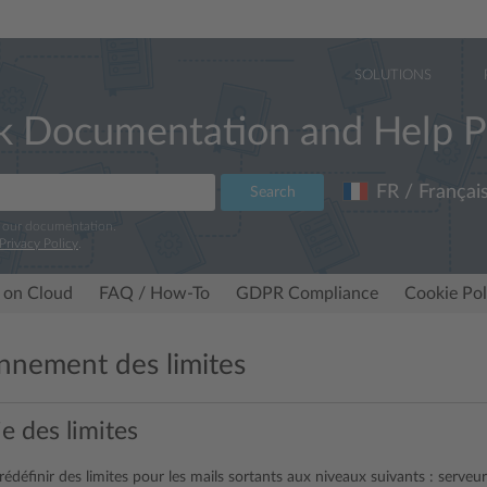
SOLUTIONS
k Documentation and Help P
FR / Françai
Search
e our documentation.
Privacy Policy
.
 on Cloud
FAQ / How-To
GDPR Compliance
Cookie Pol
nnement des limites
e des limites
édéfinir des limites pour les mails sortants aux niveaux suivants : serveu