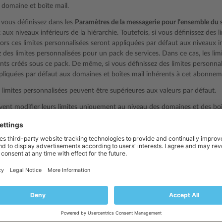
domaine et boîte mail.
 vous définissez dans les
Paramètres de la messagerie pour l’ensemble du 
k aux niveaux inférieurs de la hiérarchie. Toutefois, si vous définissez des 
alors ces limites personnalisées seront appliquées par défaut aux niveaux in
z des limites personnalisées pour un pack de services. Dans ce cas, les li
s créés sous ce pack. De même, si vous définissez des limites personna
ppliquées par défaut aux domaines et boîtes mail inhérents à cet abonnem
 limites personnalisées peuvent être supérieures aux valeurs par défaut.
uvent modifier leurs limites uniquement au niveau des domaines et des boî
nement des limites
mails sortants envoyés par un objet parent (comme un abonnement) cor
 enfants (comme les domaines). C’est pourquoi les limites fonctionnent c
otal de mails de tous les domaines d’un abonnement ne peut pas être sup
otal de mails de toutes les boîtes mail d’un domaine ne peut pas être sup