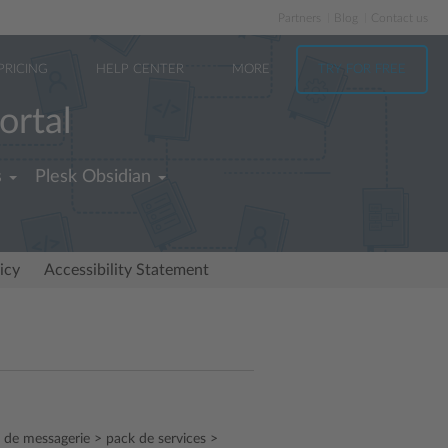
Partners
Blog
Contact us
PRICING
HELP CENTER
MORE
TRY FOR FREE
ortal
s
Plesk Obsidian
icy
Accessibility Statement
r de messagerie > pack de services >