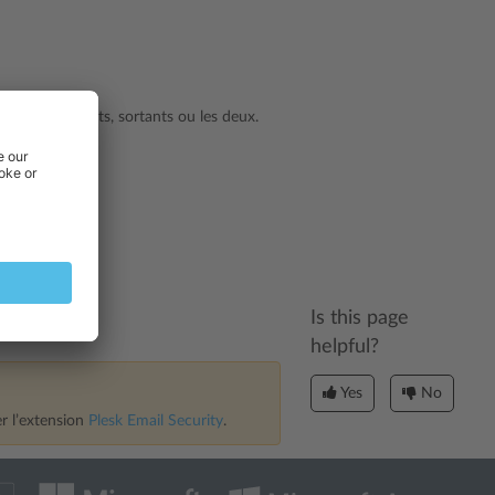
s mails entrants, sortants ou les deux.
.
Is this page
helpful?
Yes
No
er l’extension
Plesk Email Security
.