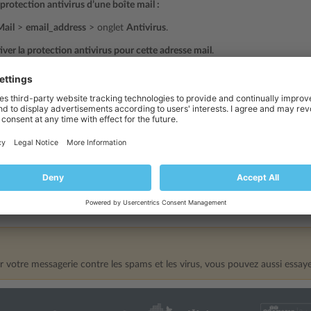
 protection antivirus d’une boîte mail :
Mail
>
email_address
> onglet
Antivirus
.
iver la protection antivirus pour cette adresse mail
.
le mode d’analyse des mails souhaité. Vous pouvez activer l’analyse pour le
OK
.
age infecté entrant est détecté, vous recevez une notification par e-mail
 la protection antivirus d’une boîte mail :
Mail
>
adresse mail
> onglet
Antivirus
.
ctiver la protection antivirus pour cette adresse mail
.
OK
.
 votre messagerie contre les spams et les virus, vous pouvez aussi essay