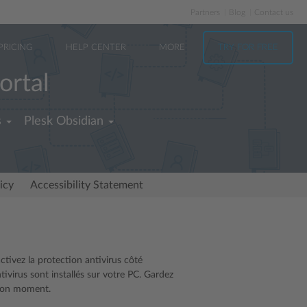
Partners
Blog
Contact us
PRICING
HELP CENTER
MORE
TRY FOR FREE
ortal
s
Plesk Obsidian
icy
Accessibility Statement
ctivez la protection antivirus côté
tivirus sont installés sur votre PC. Gardez
u bon moment.