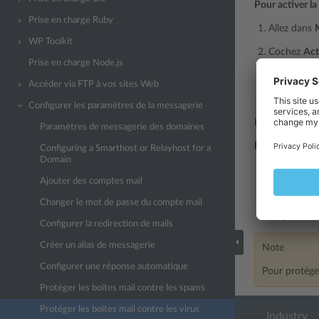
Pour activer la
Prise en charge Ruby
Allez dans
WP Toolkit
Cochez
Act
Prise en charge Node.js
Choisissez 
Accéder via FTP à vos sites Web
Cliquez sur
Configurer les paramètres de la messagerie
Lorsqu’un mess
Paramètres de messagerie des domaines
Pour désactiver
Configuring a Smarthost or Relayhost for a
Domain
Allez dans
Ajouter des comptes mail
Décochez
A
Changer le mot de passe du compte mail
Cliquez sur
Configurer la redirection de mails
Créer un alias de messagerie
Note
Configurer une réponse automatique
Pour protéger
Protéger les boîtes mail contre les spams
Protéger les boîtes mail contre les virus
Industry