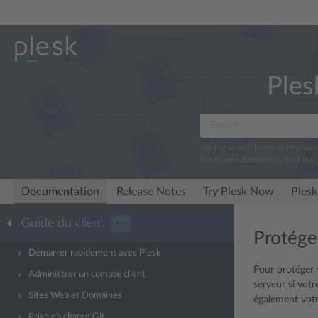
Ples
We log search terms to improv
For more information, read our
Documentation
Release Notes
Try Plesk Now
Plesk
Guide du client
···
Protéger
Démarrer rapidement avec Plesk
Pour protéger v
Administrer un compte client
serveur si votr
Sites Web et Domaines
également votre
Prise en charge Git