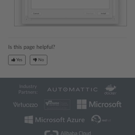
Is this page helpful?
Yes
No
Industry
Partners: