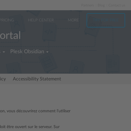
Partners
Blog
Contact us
PRICING
HELP CENTER
MORE
TRY FOR FREE
ortal
s
Plesk Obsidian
icy
Accessibility Statement
ion, vous découvrirez comment l’utiliser
it être ouvert sur le serveur. Sur