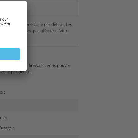
t cette zone comme zone par défaut. Les
ermanent
ne sont pas affectées. Vous
outant à la zone firewalld, vous pouvez
e zone par défaut.
e :
ler.
’usage :