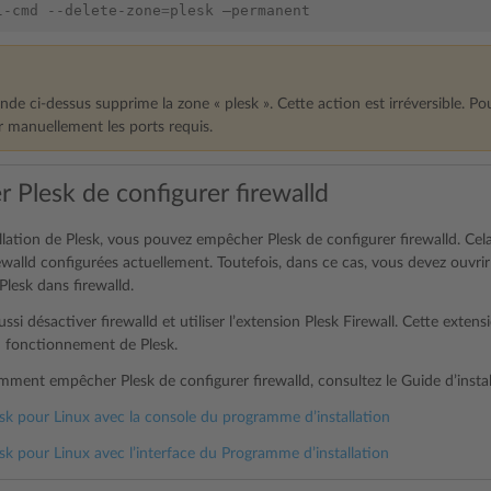
l-cmd
--delete-zone
=
plesk
de ci-dessus supprime la zone « plesk ». Cette action est irréversible. Po
r manuellement les ports requis.
 Plesk de configurer firewalld
allation de Plesk, vous pouvez empêcher Plesk de configurer firewalld. Ce
ewalld configurées actuellement. Toutefois, dans ce cas, vous devez ouvri
Plesk dans firewalld.
si désactiver firewalld et utiliser l’extension Plesk Firewall. Cette exten
u fonctionnement de Plesk.
mment empêcher Plesk de configurer firewalld, consultez le Guide d’instal
lesk pour Linux avec la console du programme d’installation
lesk pour Linux avec l’interface du Programme d’installation