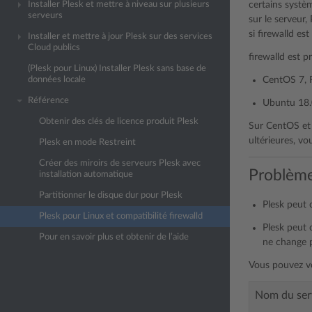
Installer Plesk et mettre à niveau sur plusieurs
certains systèm
serveurs
sur le serveur
si firewalld est
Installer et mettre à jour Plesk sur des services
Cloud publics
firewalld est p
(Plesk pour Linux) Installer Plesk sans base de
données locale
CentOS 7, 
Référence
Ubuntu 18.0
Obtenir des clés de licence produit Plesk
Sur CentOS et R
ultérieures, vo
Plesk en mode Restreint
Créer des miroirs de serveurs Plesk avec
Problème
installation automatique
Partitionner le disque dur pour Plesk
Plesk peut 
Plesk pour Linux et compatibilité firewalld
Plesk peut 
Pour en savoir plus et obtenir de l’aide
ne change 
Vous pouvez voi
Nom du ser