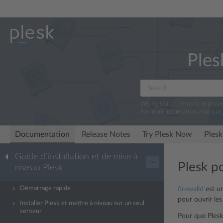
Ples
We log search terms to improv
For more information, read our
Documentation
Release Notes
Try Plesk Now
Plesk
Guide d’installation et de mise à
···
Plesk po
niveau Plesk
Démarrage rapide
firewalld
est un
pour ouvrir le
Installer Plesk et mettre à niveau sur un seul
serveur
Pour que Plesk