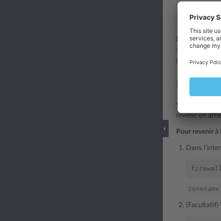
Mises à jour 
Plesk applique 
règles Runtime
pouvez les ann
Revenir à
Si vous avez c
revenir en arri
Pour revenir à 
Dans l’inte
firewal
zonename
(Facultatif