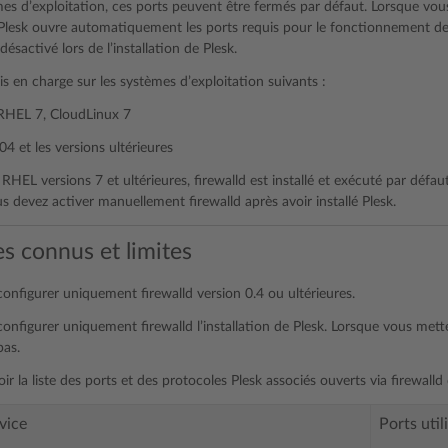
es d’exploitation, ces ports peuvent être fermés par défaut. Lorsque vous in
, Plesk ouvre automatiquement les ports requis pour le fonctionnement
 désactivé lors de l’installation de Plesk.
ris en charge sur les systèmes d’exploitation suivants :
RHEL 7, CloudLinux 7
4 et les versions ultérieures
HEL versions 7 et ultérieures, firewalld est installé et exécuté par défau
us devez activer manuellement firewalld après avoir installé Plesk.
s connus et limites
configurer uniquement firewalld version 0.4 ou ultérieures.
configurer uniquement firewalld l’installation de Plesk. Lorsque vous mette
pas.
r la liste des ports et des protocoles Plesk associés ouverts via firewalld
vice
Ports util