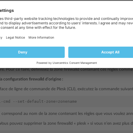
et à niveau de Plesk
TCP 8447
la configuration ci-dessus à la zone firewalld appelée « plesk » et défini
 firewalld
ajoutées avant l’installation de Plesk sont perdues. Les
règles P
uler à tout moment.
 la configuration firewalld d’origine
onfiguré des
règles firewalld permanentes
avant d’installer Plesk en les aj
ère. Pour ce faire, définissez la zone firewalld contenant ces règles comm
la configuration firewalld d’origine :
rface de ligne de commande de Plesk (CLI), exécutez la commande suivant
l-cmd
--set-default-zone
=
correspond au nom de la zone contenant les règles que vous voulez annu
) Vous pouvez supprimer la zone firewalld « plesk » si vous n’en avez plus d