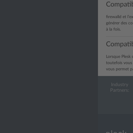
Compatibi
firewalld et l’
générer des co
à la fois.
Compatib
Lorsque Plesk c
toutefois vous
vous permet pa
Industry
Partners: