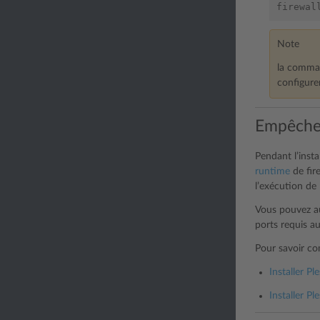
firewal
Note
la comman
configure
Empêcher
Pendant l’inst
runtime
de fir
l’exécution de 
Vous pouvez aus
ports requis a
Pour savoir co
Installer P
Installer P