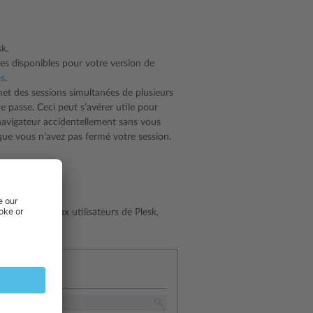
k.
es disponibles pour votre version de
es
.
et des sessions simultanées de plusieurs
 passe. Ceci peut s’avérer utile pour
e navigateur accidentellement sans vous
ue vous n’avez pas fermé votre session.
ur les nouveaux utilisateurs de Plesk,