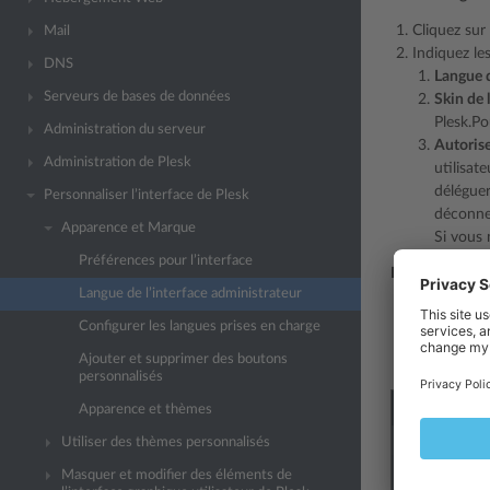
Cliquez sur 
Mail
Indiquez le
DNS
Langue d
Serveurs de bases de données
Skin de 
Plesk.Po
Administration du serveur
Autorise
Administration de Plesk
utilisat
déléguer
Personnaliser l’interface de Plesk
déconne
Apparence et Marque
Si vous 
Préférences pour l’interface
Pour sélectionn
Langue de l’interface administrateur
Allez sous
O
Configurer les langues prises en charge
Cochez la c
puis clique
Ajouter et supprimer des boutons
personnalisés
Apparence et thèmes
Utiliser des thèmes personnalisés
Masquer et modifier des éléments de