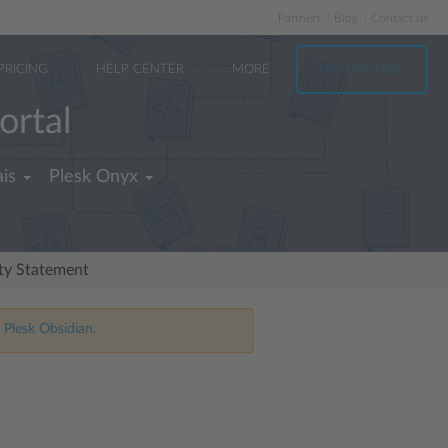
Partners
Blog
Contact us
PRICING
HELP CENTER
MORE
TRY FOR FREE
ortal
is
Plesk Onyx
ity Statement
 Plesk Obsidian.