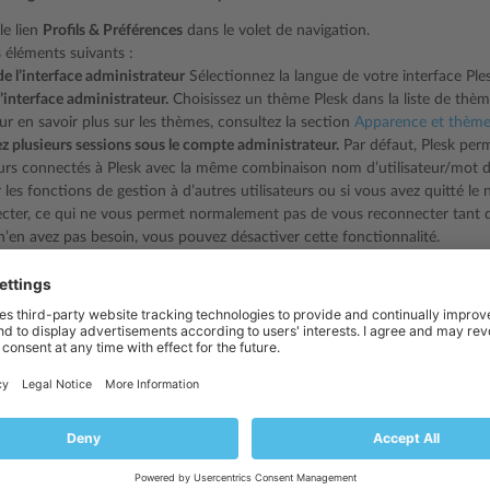
le lien
Profils & Préférences
dans le volet de navigation.
s éléments suivants :
e l’interface administrateur
Sélectionnez la langue de votre interface Ples
l’interface administrateur.
Choisissez un thème Plesk dans la liste de thèm
ur en savoir plus sur les thèmes, consultez la section
Apparence et thèm
z plusieurs sessions sous le compte administrateur.
Par défaut, Plesk perm
eurs connectés à Plesk avec la même combinaison nom d’utilisateur/mot de
 les fonctions de gestion à d’autres utilisateurs ou si vous avez quitté l
cter, ce qui ne vous permet normalement pas de vous reconnecter tant q
n’en avez pas besoin, vous pouvez désactiver cette fonctionnalité.
er la langue de l’interface par défaut de vos clients :
utils & Paramètres
>
Langues
(dans le groupe
Apparence de Plesk
).
ase correspondant à la langue de l’interface qui sera définie par défaut po
z sur
Définir par défaut
.