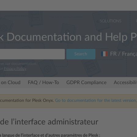
SOLUTIONS
k Documentation and Help P
FR / França
Search
ove our documentation.
our
Privacy Policy
.
 on Cloud
FAQ / How-To
GDPR Compliance
Accessibil
ocumentation for Plesk Onyx.
Go to documentation for the latest version,
de l’interface administrateur
 langue de l’interface et d’autres paramètres de Plesk :