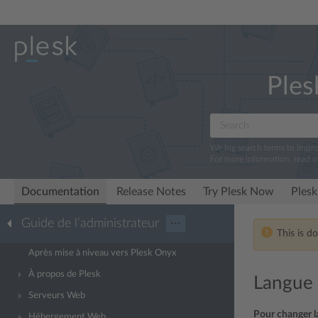
Ples
We log search terms to impr
For more information, read 
Documentation
Release Notes
Try Plesk Now
Plesk
Guide de l’administrateur
···
This is d
Après mise à niveau vers Plesk Onyx
À propos de Plesk
Langue 
Serveurs Web
Pour changer la
Hébergement Web