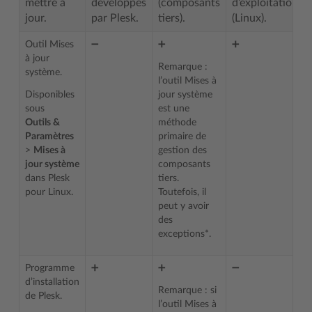
mettre à
développés
(composants
d’exploitation
jour.
par Plesk.
tiers).
(Linux).
Outil Mises
➖
➕
➕
à jour
Remarque :
système.
l’outil Mises à
Disponibles
jour système
sous
est une
Outils &
méthode
Paramètres
primaire de
>
Mises à
gestion des
jour système
composants
dans Plesk
tiers.
pour Linux.
Toutefois, il
peut y avoir
des
exceptions*.
Programme
➕
➕
➖
d’installation
Remarque : si
de Plesk.
l’outil Mises à