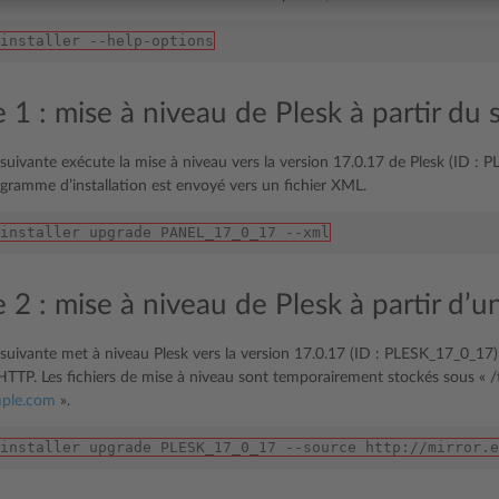
installer --help-options
1 : mise à niveau de Plesk à partir du 
ivante exécute la mise à niveau vers la version 17.0.17 de Plesk (ID : PL
ogramme d’installation est envoyé vers un fichier XML.
installer upgrade PANEL_17_0_17 --xml
2 : mise à niveau de Plesk à partir d’un
ivante met à niveau Plesk vers la version 17.0.17 (ID : PLESK_17_0_17) à
HTTP. Les fichiers de mise à niveau sont temporairement stockés sous « /tm
ple
.
com
».
installer upgrade PLESK_17_0_17 --source http://mirror.e