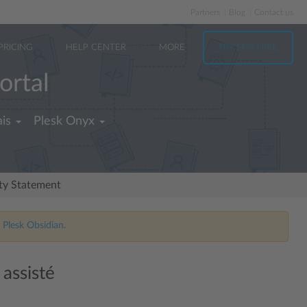
Partners
Blog
Contact us
PRICING
HELP CENTER
MORE
TRY FOR FREE
ortal
is
Plesk Onyx
ity Statement
 Plesk Obsidian.
assisté