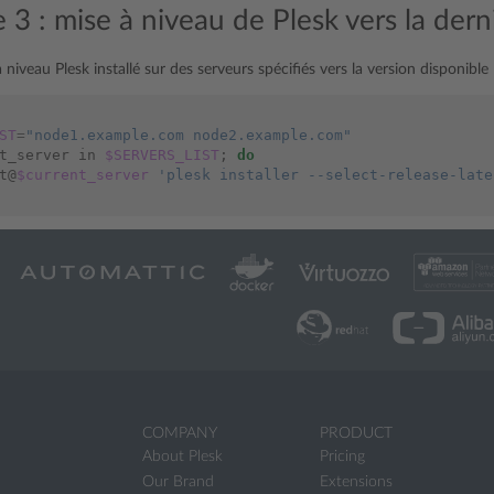
3 : mise à niveau de Plesk vers la dern
 niveau Plesk installé sur des serveurs spécifiés vers la version disponible 
ST
=
"node1.example.com node2.example.com"
t_server in 
$SERVERS_LIST
;
do
t@
$current_server
'plesk installer --select-release-late
COMPANY
PRODUCT
About Plesk
Pricing
Our Brand
Extensions