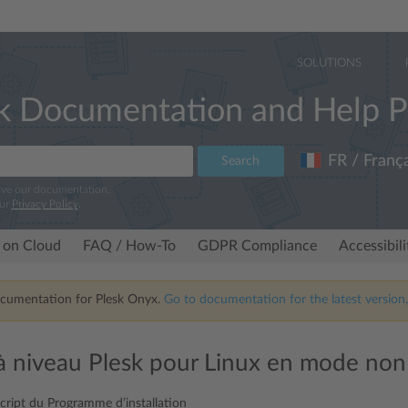
SOLUTIONS
k Documentation and Help P
FR / França
Search
ove our documentation.
our
Privacy Policy
.
 on Cloud
FAQ / How-To
GDPR Compliance
Accessibil
ocumentation for Plesk Onyx.
Go to documentation for the latest version,
à niveau Plesk pour Linux en mode non 
script du Programme d’installation