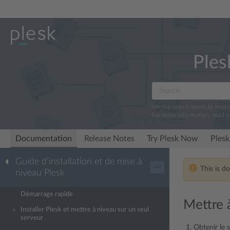
Ples
We log search terms to impr
For more information, read 
Documentation
Release Notes
Try Plesk Now
Plesk
Guide d’installation et de mise à
···
This is d
niveau Plesk
Démarrage rapide
Mettre 
Installer Plesk et mettre à niveau sur un seul
serveur
Obtenir le 