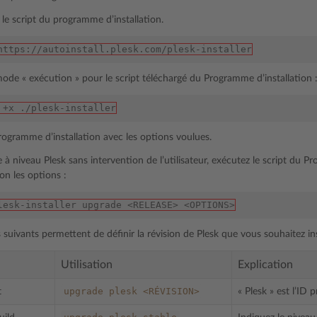
 le script du programme d’installation.
https://autoinstall.plesk.com/plesk-installer
mode « exécution » pour le script téléchargé du Programme d’installation 
 +x ./plesk-installer
rogramme d’installation avec les options voulues.
 à niveau Plesk sans intervention de l’utilisateur, exécutez le script du P
on les options :
lesk-installer upgrade <RELEASE> <OPTIONS>
suivants permettent de définir la révision de Plesk que vous souhaitez ins
Utilisation
Explication
upgrade
plesk
<RÉVISION>
t
« Plesk » est l’ID 