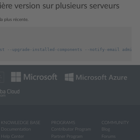
ière version sur plusieurs serveurs
la plus récente.
st --upgrade-installed-components --notify-email admin@e
KNOWLEDGE BASE
PROGRAMS
COMMUNITY
Documentation
Contributor Program
Blog
Help Center
Partner Program
Forums