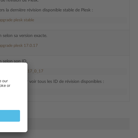
 de révision de Plesk.
rs la dernière révision disponible stable de Plesk :
 upgrade plesk stable
n selon sa version exacte.
 upgrade plesk 17.0.17
on selon son ID.
er upgrade PLESK_17_0_17
e list-all pour voir tous les ID de révision disponibles :
st-all