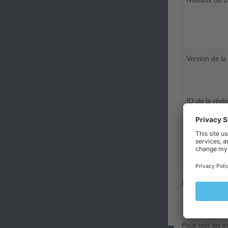
Niveaux de b
Version de la
ID de la révis
Pour voir les 
# ./plesk-
Pour voir les i