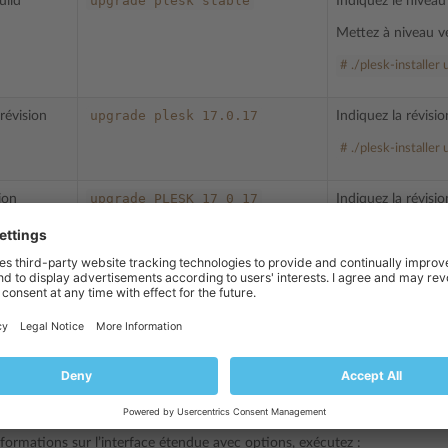
upgrade
plesk
stable
uild
Indiquez le niveau
Mettez à niveau ve
# ./plesk-installer
upgrade
plesk
17.0.17
 révision
Indiquez la révisio
# ./plesk-installer
upgrade
PLESK_17_0_17
ion
Indiquez la révisi
# ./plesk-install
Utilisez la command
# ./plesk-installer li
commandes disponibles du Programme d’installation, exécutez :
installer help
nformations sur l’interface étendue avec options, exécutez :