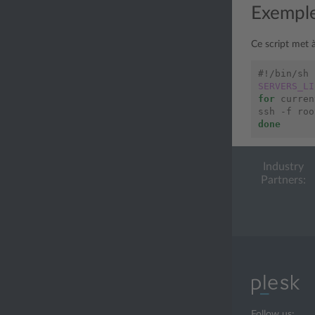
Exemple 
Ce script met à
#!/bin/sh
SERVERS_LI
for
 curren
ssh -f roo
done
Industry
Partners:
Follow us: