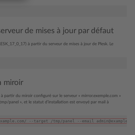
serveur de mises à jour par défaut
ESK_17_0_17) à partir du serveur de mises à jour de Plesk. Le
 miroir
 partir du miroir configuré sur le serveur « mirror.exemple.com »
p/panel », et le statut d’installation est envoyé par mail à
xample.com/ --target /tmp/panel --email admin@example.co