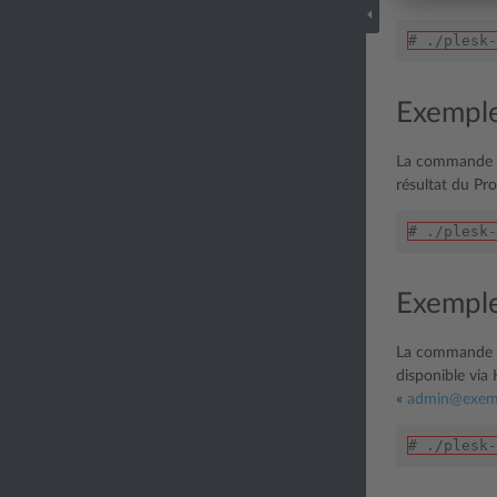
# ./plesk-
Exemple 
La commande su
résultat du Pr
# ./plesk-
Exemple 
La commande su
disponible via 
«
admin
@
exem
# ./plesk-