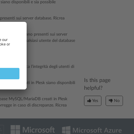
ano disponibili e sia possibile
presenti sui server database. Ricrea
ti in Plesk siano presenti sui server
epanze. Ricrea qualsiasi utente del database
aDB e verifica l’integrità degli utenti di
Is this page
aDB registrati in Plesk siano disponibili
helpful?
atabase MySQL/MariaDB creati in Plesk
Yes
No
corregge in caso di discrepanze. Ricrea