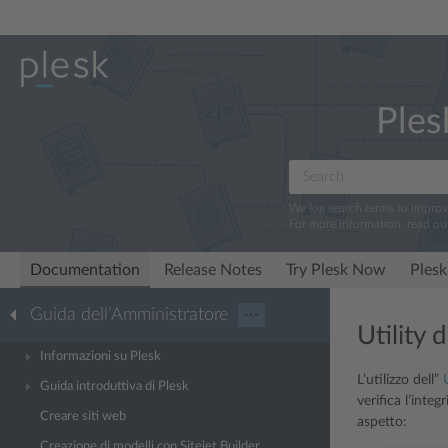
Ples
We log search terms to impro
For more information, read ou
Documentation
Release Notes
Try Plesk Now
Plesk
Guida dell’Amministratore
···
Utility
Informazioni su Plesk
L’utilizzo dell”
Guida introduttiva di Plesk
verifica l’int
Creare siti web
aspetto:
Creazione di modelli con Sitejet Builder