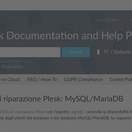
SOLUTIONS
k Documentation and Help P
IT / Italiano
Search
ve our documentation.
r
Privacy Policy
.
 on Cloud
FAQ / How-To
GDPR Compliance
Cookie Pol
 di riparazione Plesk: MySQL/MariaDB
mysql
Utility di riparazione Plesk
con l’aspetto
controlla la disponibilit
egrità degli utenti del database e dei database MySQL/MariaDB. Le seguent