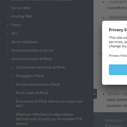
-connect
connettersi 
Server Web
Hosting Web
-databas
qualsiasi d
Posta
-databas
Dns
database. Co
Server Database
che sia ma
Amministrazione di Server
Esempi:
Amministrazione di Plesk
plesk
re
Concessione di licenze di Plesk
database e
Proteggere Plesk
plesk
re
e sia possib
Accesso automatico a Plesk
Porte usate da Plesk
plesk
re
siano presen
Esecuzione di Plesk dietro a un router con
qualsiasi u
NAT
(Plesk per Windows) Configurazione
dell’intervallo di porte per la modalità FTP
Industry
passiva
Partners: