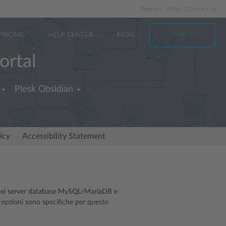
Partners
Blog
Contact us
PRICING
HELP CENTER
MORE
TRY FOR FREE
ortal
Plesk Obsidian
icy
Accessibility Statement
à dei server database MySQL/MariaDB e
i opzioni sono specifiche per questo