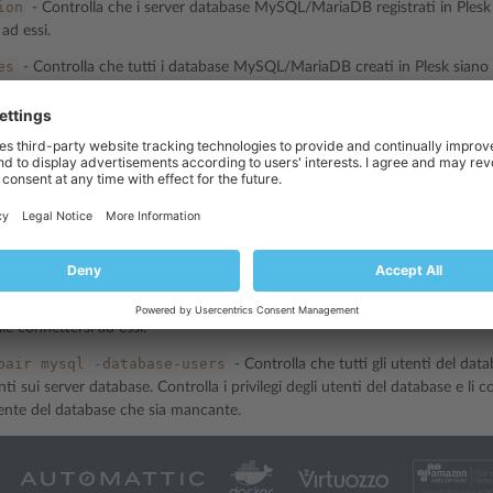
ion
- Controlla che i server database MySQL/MariaDB registrati in Plesk si
ad essi.
es
- Controlla che tutti i database MySQL/MariaDB creati in Plesk siano 
atabase che sia mancante.
e-users
- Controlla che tutti gli utenti del database MySQL/MariaDB crea
ntrolla i privilegi degli utenti del database e li corregge in caso di discr
ncante.
pair
mysql
- Controlla la disponibilità dei server di database MySQL/Mari
 dei database MySQL/MariaDB.
pair
mysql
-connection
- Controlla che i server database MySQL/Mari
ile connettersi ad essi.
pair
mysql
-database-users
- Controlla che tutti gli utenti del d
ti sui server database. Controlla i privilegi degli utenti del database e li 
tente del database che sia mancante.