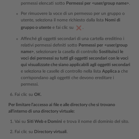
permessi elencati sotto
Permessi per
<user/group name>
.
Per rimuovere la voce di un permesso per un gruppo o
utente, seleziona il nome richiesto dalla lista
Nomi di
gruppo o utente
e fai clic su
.
Affinché gli oggetti secondari di una cartella ereditino i
relativi permessi definiti sotto
Permessi per
<user/group
name>
, selezionare la casella di controllo
Sostituisci le
voci dei permessi su tutti gli oggetti secondari con le voci
qui visualizzate che siano applicabili agli oggetti secondari
e seleziona le caselle di controllo nella lista
Applica a
che
corrispondano agli oggetti che devono ereditare i
permessi.
Fai clic su
OK
.
Per limitare l’accesso ai file e alle directory che si trovano
all’interno di una directory virtuale:
Vai su
Siti Web e Domini
e trova il nome di dominio del sito.
Fai clic su
Directory virtuali
.