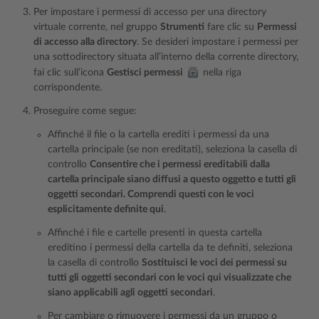
Per impostare i permessi di accesso per una directory
virtuale corrente, nel gruppo
Strumenti
fare clic su
Permessi
di accesso alla directory
. Se desideri impostare i permessi per
una sottodirectory situata all’interno della corrente directory,
fai clic sull’icona
Gestisci permessi
nella riga
corrispondente.
Proseguire come segue:
Affinché il file o la cartella erediti i permessi da una
cartella principale (se non ereditati), seleziona la casella di
controllo
Consentire che i permessi ereditabili dalla
cartella principale siano diffusi a questo oggetto e tutti gli
oggetti secondari. Comprendi questi con le voci
esplicitamente definite qui
.
Affinché i file e cartelle presenti in questa cartella
ereditino i permessi della cartella da te definiti, seleziona
la casella di controllo
Sostituisci le voci dei permessi su
tutti gli oggetti secondari con le voci qui visualizzate che
siano applicabili agli oggetti secondari
.
Per cambiare o rimuovere i permessi da un gruppo o