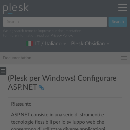
Search
We log search terms to improve our documentation.
For more information, read our
Privacy Policy
.
IT / Italiano
Plesk Obsidian
Documentation
(Plesk per Windows) Configurare
ASP.NET
Riassunto
ASP.NET consiste in una serie di strumenti e
tecnologie flessibili per lo sviluppo web che
consentono di utilizzare diverse applicazioni