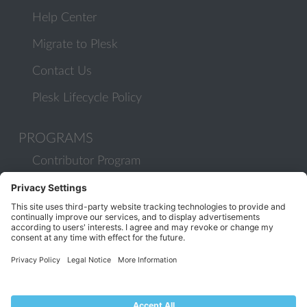
Help Center
Migrate to Plesk
Contact Us
Plesk Lifecycle Policy
PROGRAMS
Contributor Program
Partner Program
COMMUNITY
Blog
Forums
Plesk University