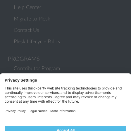
Help Center
Migrate to Plesk
Contact Us
Plesk Lifecycle Policy
PROGRAMS
Contributor Program
Partner Program
COMMUNITY
Blog
Forums
Plesk University