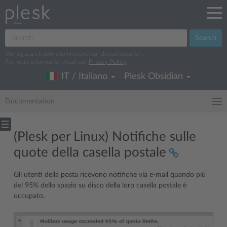
Search
We log search terms to improve our documentation.
For more information, read our
Privacy Policy
.
IT / Italiano
Plesk Obsidian
Documentation
(Plesk per Linux) Notifiche sulle
quote della casella postale
Gli utenti della posta ricevono notifiche via e-mail quando più
del 95% dello spazio su disco della loro casella postale è
occupato.