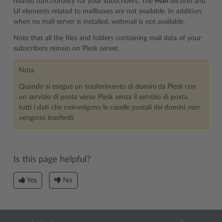
related functionality for your subscribers. The
Mail
section and
UI elements related to mailboxes are not available. In addition,
when no mail server is installed, webmail is not available.
Note that all the files and folders containing mail data of your
subscribers remain on Plesk server.
Nota
Quando si esegue un trasferimento di domini da Plesk con
un servizio di posta verso Plesk senza il servizio di posta,
tutti i dati che coinvolgono le caselle postali dei domini
non
vengono trasferiti
.
Is this page helpful?
Yes
No