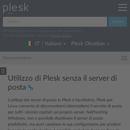
Search
We log search terms to improve our documentation.
For more information, read our
Privacy Policy
.
IT / Italiano
Plesk Obsidian
Documentation
Utilizzo di Plesk senza il server di
posta
L’utilizzo del server di posta in Plesk è facoltativo. Plesk per
Linux consente di disconnettersi (disinstallare) il servizio di posta
per tutti i domini ospitati sul proprio server. Nell’hosting
Windows, non è possibile disattivare il server di posta
predefinito, ma puoi cambiare la sua configurazone per proibire