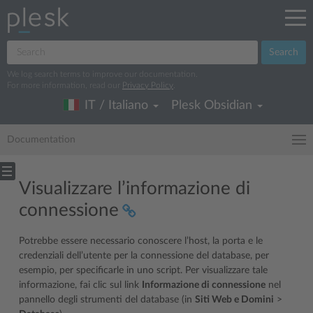
Search
We log search terms to improve our documentation.
For more information, read our
Privacy Policy
.
IT / Italiano
Plesk Obsidian
Documentation
Visualizzare l’informazione di
connessione
Potrebbe essere necessario conoscere l’host, la porta e le
credenziali dell’utente per la connessione del database, per
esempio, per specificarle in uno script. Per visualizzare tale
informazione, fai clic sul link
Informazione di connessione
nel
pannello degli strumenti del database (in
Siti Web e Domini
>