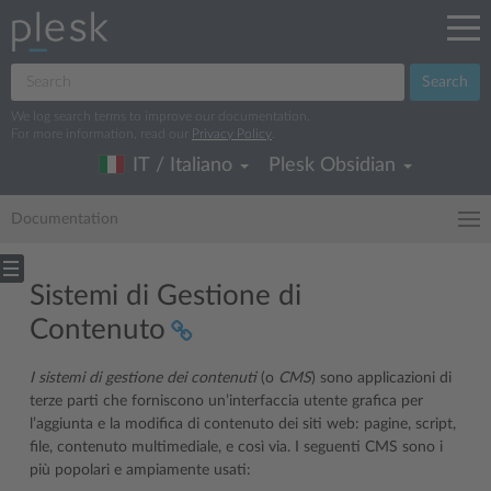
Search
We log search terms to improve our documentation.
For more information, read our
Privacy Policy
.
IT / Italiano
Plesk Obsidian
Documentation
Sistemi di Gestione di
Contenuto
I sistemi di gestione dei contenuti
(o
CMS
) sono applicazioni di
terze parti che forniscono un’interfaccia utente grafica per
l’aggiunta e la modifica di contenuto dei siti web: pagine, script,
file, contenuto multimediale, e così via. I seguenti CMS sono i
più popolari e ampiamente usati: