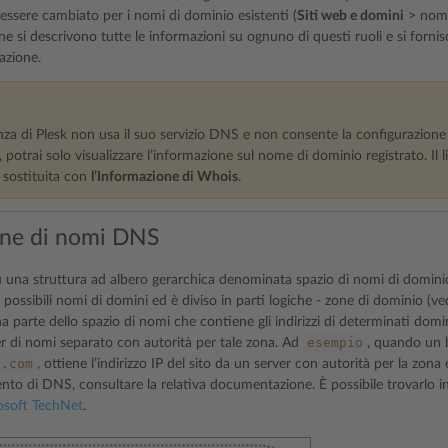
essere cambiato per i nomi di dominio esistenti (
Siti web e domini
> nome
e si descrivono tutte le informazioni su ognuno di questi ruoli e si fornisc
azione.
anza di Plesk non usa il suo servizio DNS e non consente la configurazion
otrai solo visualizzare l’informazione sul nome di dominio registrato. Il 
 sostituita con
l’Informazione di Whois
.
one di nomi DNS
 una struttura ad albero gerarchica denominata spazio di nomi di domini
i possibili nomi di domini ed è diviso in parti logiche - zone di dominio (
 parte dello spazio di nomi che contiene gli indirizzi di determinati domin
esempio
er di nomi separato con autorità per tale zona. Ad
, quando un 
o.com
, ottiene l’indirizzo IP del sito da un server con autorità per la zo
nto di DNS, consultare la relativa documentazione. È possibile trovarlo i
osoft TechNet
.