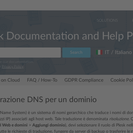
SOLUTIONS
k Documentation and Help P
IT / Italiano
Search
ve our documentation.
r
Privacy Policy
.
 on Cloud
FAQ / How-To
GDPR Compliance
Cookie Pol
razione DNS per un dominio
me System) è un sistema di nomi gerarchico che traduce i nomi di domin
izzi IP) associati agli host web. Tale traduzione è denominata
risoluzione
. 
ti Web e domini
>
Aggiungi dominio
), devi selezionare il ruolo di Plesk ne
tte le richieste di traduzione, fungere da server di backup o trasferire le 