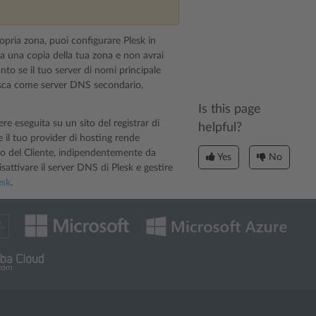
opria zona, puoi configurare Plesk in
 una copia della tua zona e non avrai
anto se il tuo server di nomi principale
gisca come server DNS secondario,
Is this page
e eseguita su un sito del registrar di
helpful?
 il tuo provider di hosting rende
llo del Cliente, indipendentemente da
Yes
No
sattivare il server DNS di Plesk e gestire
esk
.