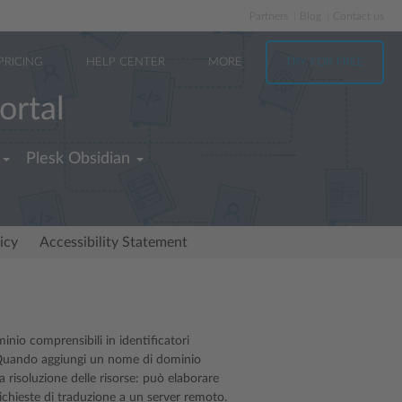
Partners
Blog
Contact us
PRICING
HELP CENTER
MORE
TRY FOR FREE
ortal
Plesk Obsidian
icy
Accessibility Statement
io comprensibili in identificatori
Quando aggiungi un nome di dominio
lla risoluzione delle risorse: può elaborare
richieste di traduzione a un server remoto.