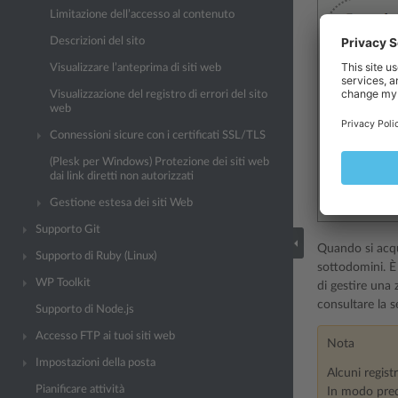
Limitazione dell’accesso al contenuto
Descrizioni del sito
Visualizzare l’anteprima di siti web
Visualizzazione del registro di errori del sito
web
Connessioni sicure con i certificati SSL/TLS
(Plesk per Windows) Protezione dei siti web
dai link diretti non autorizzati
Gestione estesa dei siti Web
Supporto Git
Quando si acqu
Supporto di Ruby (Linux)
sottodomini. È 
WP Toolkit
di gestire una
consultare la 
Supporto di Node.js
Accesso FTP ai tuoi siti web
Nota
Impostazioni della posta
Alcuni regist
Pianificare attività
In modo prede