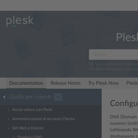
Ples
We log search terms to impro
For more information, read ou
Documentation
Release Notes
Try Plesk Now
Plesk
Guida per i clienti
···
Configu
Avvio veloce con Plesk
DNS (Domain Na
Amministrazione di Account Cliente
numerici (indir
Siti Web e Domini
(utilizzando
Si
direttamente tu
Domini e DNS