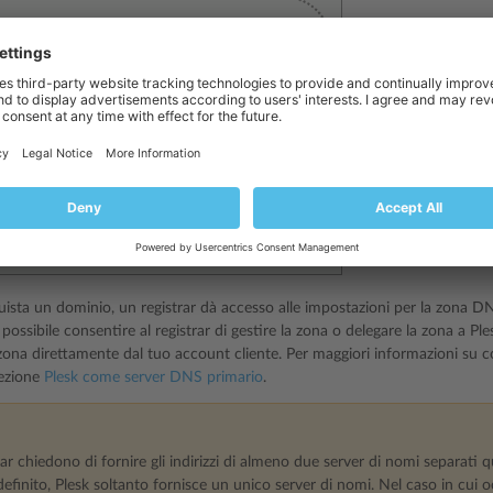
ista un dominio, un registrar dà accesso alle impostazioni per la zona DNS
possibile consentire al registrar di gestire la zona o delegare la zona a Pl
 zona direttamente dal tuo account cliente. Per maggiori informazioni su c
sezione
Plesk come server DNS primario
.
rar chiedono di fornire gli indirizzi di almeno due server di nomi separat
finito, Plesk soltanto fornisce un unico server di nomi. Nel caso in cui 