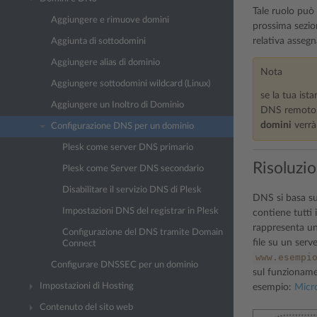
Tale ruolo può 
Aggiungere e rimuove domini
prossima sezion
relativa assegn
Aggiunta di sottodomini
Aggiungere alias di dominio
Nota
Aggiungere sottodomini wildcard (Linux)
se la tua ist
Aggiungere un Inoltro di Dominio
DNS remoto, p
domini
verrà
Configurazione DNS per un dominio
Plesk come server DNS primario
Risoluzi
Plesk come Server DNS secondario
Disabilitare il servizio DNS di Plesk
DNS si basa su
Impostazioni DNS del registrar in Plesk
contiene tutti 
rappresenta una
Configurazione del DNS tramite Domain
file su un serv
Connect
www.esempi
Configurare DNSSEC per un dominio
sul funzioname
Impostazioni di Hosting
esempio:
Micr
Contenuto del sito web