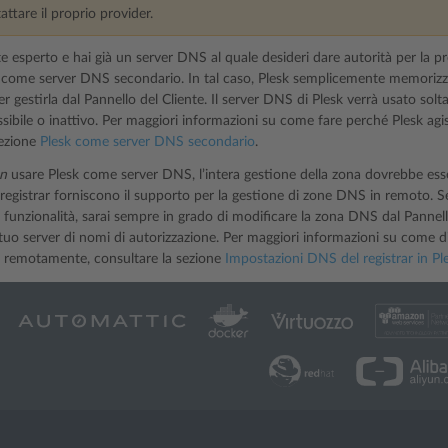
attare il proprio provider.
e esperto e hai già un server DNS al quale desideri dare autorità per la pr
come server DNS secondario. In tal caso, Plesk semplicemente memorizza
er gestirla dal Pannello del Cliente. Il server DNS di Plesk verrà usato solt
ssibile o inattivo. Per maggiori informazioni su come fare perché Plesk a
sezione
Plesk come server DNS secondario
.
n
usare Plesk come server DNS, l’intera gestione della zona dovrebbe esser
registrar forniscono il supporto per la gestione di zone DNS in remoto. Se
le funzionalità, sarai sempre in grado di modificare la zona DNS dal Panne
l tuo server di nomi di autorizzazione. Per maggiori informazioni su come di
a remotamente, consultare la sezione
Impostazioni DNS del registrar in Pl