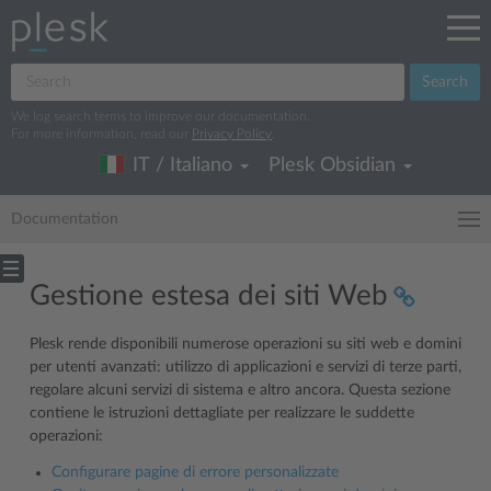
Search
We log search terms to improve our documentation.
For more information, read our
Privacy Policy
.
IT / Italiano
Plesk Obsidian
Documentation
Gestione estesa dei siti Web
Plesk rende disponibili numerose operazioni su siti web e domini
per utenti avanzati: utilizzo di applicazioni e servizi di terze parti,
regolare alcuni servizi di sistema e altro ancora. Questa sezione
contiene le istruzioni dettagliate per realizzare le suddette
operazioni:
Configurare pagine di errore personalizzate