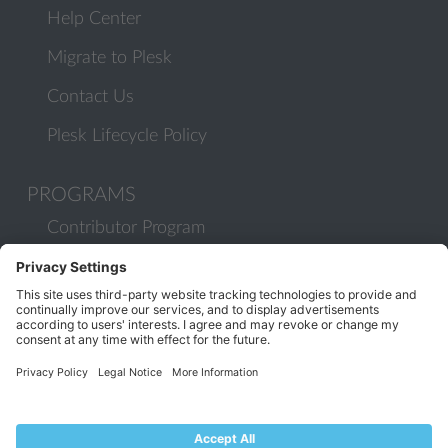
Help Center
Migrate to Plesk
Contact Us
Plesk Lifecycle Policy
PROGRAMS
Contributor Program
Partner Program
COMMUNITY
Blog
Forums
Plesk University