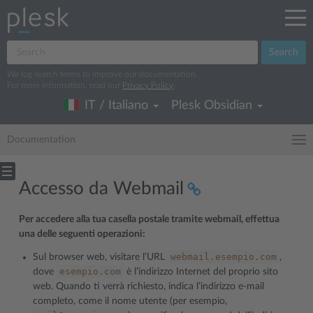
Search
We log search terms to improve our documentation.
For more information, read our
Privacy Policy
.
IT / Italiano
Plesk Obsidian
Documentation
Accesso da Webmail
Per accedere alla tua casella postale tramite webmail, effettua
una delle seguenti operazioni:
webmail.esempio.com
Sul browser web, visitare l’URL
,
esempio.com
dove
è l’indirizzo Internet del proprio sito
web. Quando ti verrà richiesto, indica l’indirizzo e-mail
completo, come il nome utente (per esempio,