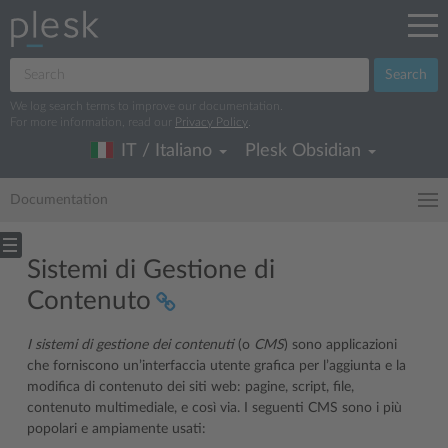
Search
We log search terms to improve our documentation.
For more information, read our
Privacy Policy
.
IT / Italiano
Plesk Obsidian
Documentation
Sistemi di Gestione di
Contenuto
I sistemi di gestione dei contenuti
(o
CMS
) sono applicazioni
che forniscono un’interfaccia utente grafica per l’aggiunta e la
modifica di contenuto dei siti web: pagine, script, file,
contenuto multimediale, e così via. I seguenti CMS sono i più
popolari e ampiamente usati: