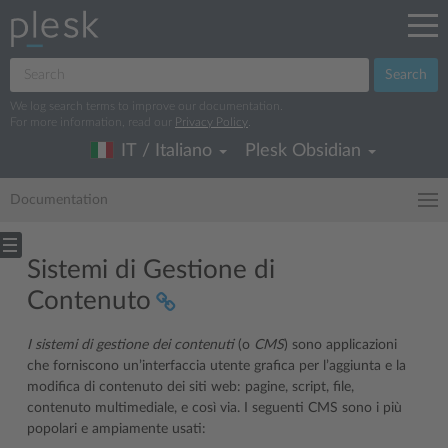
Search
We log search terms to improve our documentation.
For more information, read our
Privacy Policy
.
IT / Italiano
Plesk Obsidian
Documentation
Sistemi di Gestione di
Contenuto
I sistemi di gestione dei contenuti
(o
CMS
) sono applicazioni
che forniscono un’interfaccia utente grafica per l’aggiunta e la
modifica di contenuto dei siti web: pagine, script, file,
contenuto multimediale, e così via. I seguenti CMS sono i più
popolari e ampiamente usati: