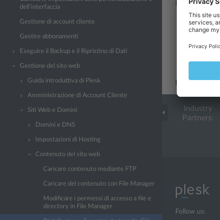
In Plesk si pos
dell’interfaccia
Uso dell’arc
Gestione di account cliente
implementa 
Gestire abbonamenti
Uso dell’ho
Eseguire il Backup e il Ripristino di Dati
o BitBucket
Gestione del sito web
e le implem
Guida introduttiva di Plesk
Per informazion
Amministrazione di Account Cliente
Industry
Siti Web e Domini
Partners:
Domini e DNS
Impostazioni di Hosting
Contenuto del sito web
Caricare contenuto mediante FTP
Caricare del contenuto con File Manager
Modificare i permessi di accesso a file e
directory in File Manager
Follow us: