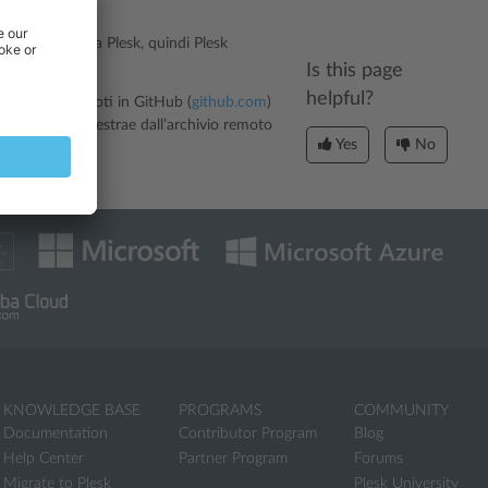
:
archivio locale a Plesk, quindi Plesk
Is this page
helpful?
uni archivi remoti in GitHub (
github.com
)
uindi Plesk le estrae dall’archivio remoto
Yes
No
KNOWLEDGE BASE
PROGRAMS
COMMUNITY
Documentation
Contributor Program
Blog
Help Center
Partner Program
Forums
Migrate to Plesk
Plesk University