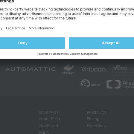
sono aggiungere archivi Git di due tipi, a seconda dello scenario di utilizzo
hivio locale nella workstation
. In questo caso, si inviano le modifiche dall’
le modifiche al sito web.
sting Git remoto
. Questo scenario può essere utile se si lavora già con alc
 (
bitbucket.org
). Le modifiche vengono inviate a questo archivio remoto, q
enta nel sito web.
i dettagliate, fare riferimento a
Supporto Git
.
COMPANY
PRODUCT
About Plesk
Pricing
Our Brand
Extensions
EULA