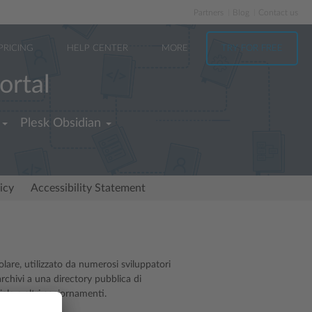
Partners
Blog
Contact us
PRICING
HELP CENTER
MORE
TRY FOR FREE
ortal
Plesk Obsidian
icy
Accessibility Statement
olare, utilizzato da numerosi sviluppatori
rchivi a una directory pubblica di
ziale e altri aggiornamenti.