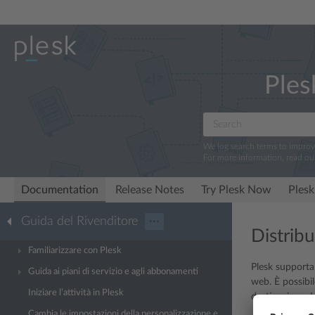
Ples
We log search terms to impro
For more information, read ou
Documentation
Release Notes
Try Plesk Now
Plesk
Guida del Rivenditore
···
Distrib
Familiarizzare con Plesk
Plesk supporta 
Guida ai piani di servizio e agli abbonamenti
web. È possibil
Iniziare l’attività in Plesk
destinazione. In
Cambia le impostazioni della personalizzazione e