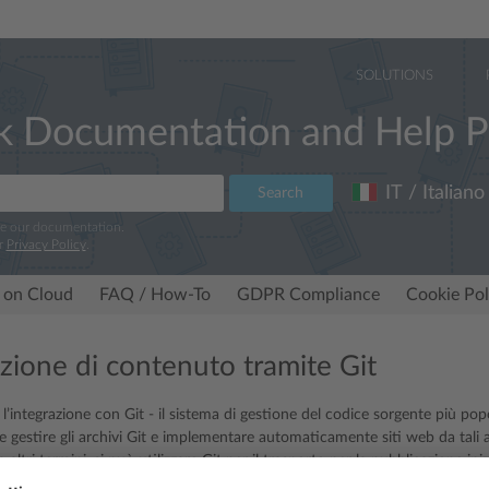
SOLUTIONS
k Documentation and Help P
IT / Italiano
Search
ve our documentation.
r
Privacy Policy
.
 on Cloud
FAQ / How-To
GDPR Compliance
Cookie Pol
uzione di contenuto tramite Git
l’integrazione con Git - il sistema di gestione del codice sorgente più pop
e gestire gli archivi Git e implementare automaticamente siti web da tali a
 altri termini, si può utilizzare Git per il trasporto per la pubblicazione ini