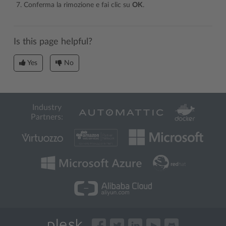
Conferma la rimozione e fai clic su
OK
.
Is this page helpful?
Yes
No
Industry
Partners: