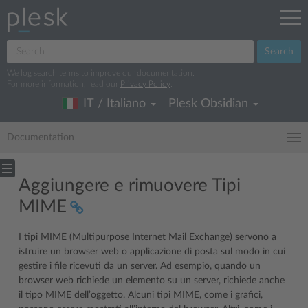
Search
We log search terms to improve our documentation.
For more information, read our
Privacy Policy
.
IT / Italiano
Plesk Obsidian
Documentation
Aggiungere e rimuovere Tipi
MIME
I tipi MIME (Multipurpose Internet Mail Exchange) servono a
istruire un browser web o applicazione di posta sul modo in cui
gestire i file ricevuti da un server. Ad esempio, quando un
browser web richiede un elemento su un server, richiede anche
il tipo MIME dell’oggetto. Alcuni tipi MIME, come i grafici,