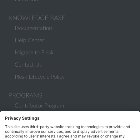
KNOWLEDGE BASE
Documentation
Help Center
Migrate to Plesk
Contact Us
Plesk Lifecycle Policy
PROGRAMS
Contributor Program
Partner Program
COMMUNITY