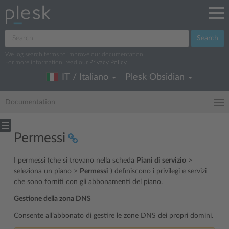
Search
We log search terms to improve our documentation.
For more information, read our
Privacy Policy
.
IT / Italiano
Plesk Obsidian
Documentation
Permessi
I permessi (che si trovano nella scheda
Piani di servizio
>
seleziona un piano >
Permessi
) definiscono i privilegi e servizi
che sono forniti con gli abbonamenti del piano.
Gestione della zona DNS
Consente all’abbonato di gestire le zone DNS dei propri domini.