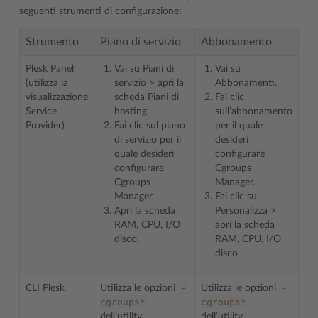
seguenti strumenti di configurazione:
Strumento
Piano di servizio
Abbonamento
Plesk Panel
Vai su Piani di
Vai su
(utilizza la
servizio > apri la
Abbonamenti.
visualizzazione
scheda Piani di
Fai clic
Service
hosting.
sull’abbonamento
Provider)
Fai clic sul piano
per il quale
di servizio per il
desideri
quale desideri
configurare
configurare
Cgroups
Cgroups
Manager.
Manager.
Fai clic su
Apri la scheda
Personalizza >
RAM, CPU, I/O
apri la scheda
disco.
RAM, CPU, I/O
disco.
-
-
CLI Plesk
Utilizza le opzioni
Utilizza le opzioni
cgroups*
cgroups*
dell’utility
dell’utility