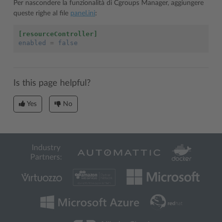
Per nascondere la funzionalità di Cgroups Manager, aggiungere
queste righe al file
panel.ini
:
[resourceController]
enabled
=
false
Is this page helpful?
Yes
No
Industry
Partners: