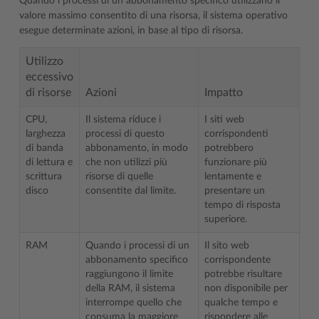
Quando i processi di un abbonamento specifico utilizzano il
valore massimo consentito di una risorsa, il sistema operativo
esegue determinate azioni, in base al tipo di risorsa.
Utilizzo
eccessivo
di risorse
Azioni
Impatto
CPU,
Il sistema riduce i
I siti web
larghezza
processi di questo
corrispondenti
di banda
abbonamento, in modo
potrebbero
di lettura e
che non utilizzi più
funzionare più
scrittura
risorse di quelle
lentamente e
disco
consentite dal limite.
presentare un
tempo di risposta
superiore.
RAM
Quando i processi di un
Il sito web
abbonamento specifico
corrispondente
raggiungono il limite
potrebbe risultare
della RAM, il sistema
non disponibile per
interrompe quello che
qualche tempo e
consuma la maggiore
rispondere alle