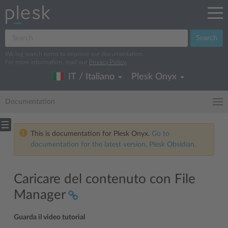
Search
We log search terms to improve our documentation.
For more information, read our
Privacy Policy
.
IT / Italiano
Plesk Onyx
Documentation
This is documentation for Plesk Onyx.
Go to
documentation for the latest version, Plesk Obsidian.
Caricare del contenuto con File
Manager
Guarda il video tutorial