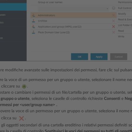
are modifiche avanzate sulle impostazioni dei permessi, fare clic sul pulsa
re la voce di un permesso per un gruppo o utente, selezionare il nome nec
 cliccare su
.
stare o cambiare i permessi di un file/cartella per un gruppo o utente, sele
 gruppo o utente
, seleziona le caselle di controllo richieste
Consenti
e
Neg
rmessi per <user/group name>
.
overe la voce di un permesso per un gruppo o utente, seleziona il nome ri
 clicca su
.
 gli oggetti secondari di una cartella ereditino i relativi permessi definiti 
are la casella di controllo
Sostituisci le voci dei permessi su tutti gli ogget