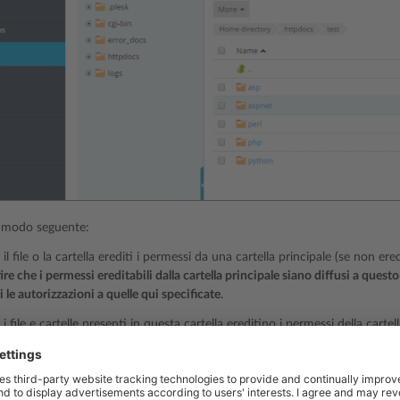
l modo seguente:
il file o la cartella erediti i permessi da una cartella principale (se non ered
re che i permessi ereditabili dalla cartella principale siano diffusi a questo
 le autorizzazioni a quelle qui specificate
.
i file e cartelle presenti in questa cartella ereditino i permessi della cartell
lo
Sostituisci le voci dei permessi su tutti gli oggetti secondari con le voci q
secondari
.
iare o rimuovere i permessi da un gruppo o utente, fai clic sul nome richi