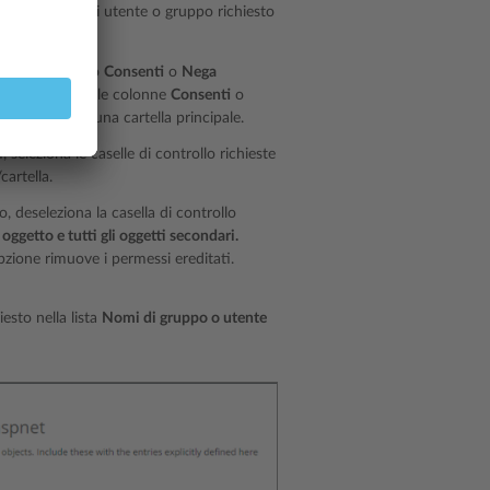
eziona il nome di utente o gruppo richiesto
zionalo.
lle di controllo
Consenti
o
Nega
 di controllo nelle colonne
Consenti
o
o ereditati da una cartella principale.
seleziona le caselle di controllo richieste
cartella.
 deseleziona la casella di controllo
 oggetto e tutti gli oggetti secondari.
pzione rimuove i permessi ereditati.
esto nella lista
Nomi di gruppo o utente