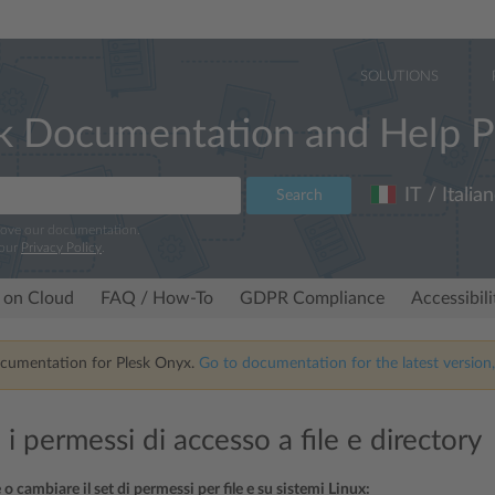
SOLUTIONS
k Documentation and Help P
IT / Italia
Search
rove our documentation.
 our
Privacy Policy
.
 on Cloud
FAQ / How-To
GDPR Compliance
Accessibil
ocumentation for Plesk Onyx.
Go to documentation for the latest version,
 i permessi di accesso a file e directory
 o cambiare il set di permessi per file e su sistemi Linux: