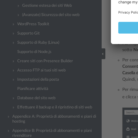
Se il gr
Gestione estesa dei siti Web
dal menu
(Avanzate) Sicurezza del sito web
Per cons
WordPress Toolkit
secondo 
Nega
son
Supporto Git
Supporto di Ruby (Linux)
Per nega
sotto
N
Supporto di Node.js
Per cons
Creare siti con Presence Builder
Consenti
Accesso FTP ai tuoi siti web
Casella 
Quindi, 
Impostazioni della posta
Pianificare attività
Per rimu
e clicca
Database del sito web
Effettuare il backup e il ripristino di siti web
Appendice A: Proprietà di abbonamenti e piani di
hosting
Appendice B: Proprietà di abbonamenti e piani
rivenditore