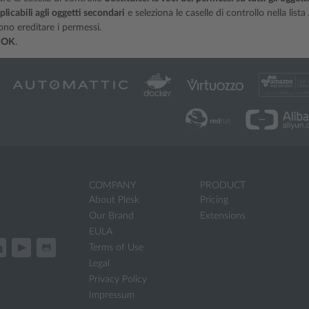
plicabili agli oggetti secondari
e seleziona le caselle di controllo nella lista
no ereditare i permessi.
u
OK
.
COMPANY
PRODUCT
About Plesk
Pricing
Our Brand
Extensions
EULA
Terms of Use
Legal
Privacy Policy
Impressum