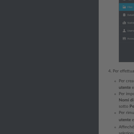
Per effettu
Per crea
utente
e
Per impo
Nomi di
sotto
Pe
Per rimu
utente
e
Affinché
selezion