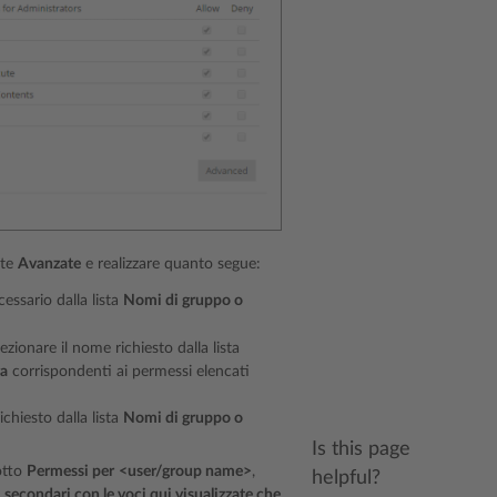
nte
Avanzate
e realizzare quanto segue:
essario dalla lista
Nomi di gruppo o
zionare il nome richiesto dalla lista
a
corrispondenti ai permessi elencati
chiesto dalla lista
Nomi di gruppo o
Is this page
sotto
Permessi per
<user/group name>
,
helpful?
ti secondari con le voci qui visualizzate che