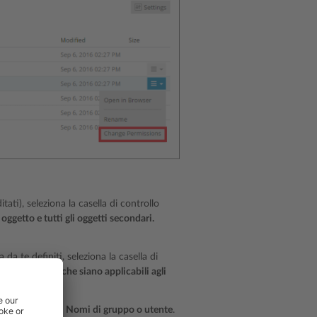
itati), seleziona la casella di controllo
 oggetto e tutti gli oggetti secondari.
a da te definiti, seleziona la casella di
ui visualizzate che siano applicabili agli
esto nella lista
Nomi di gruppo o utente
.