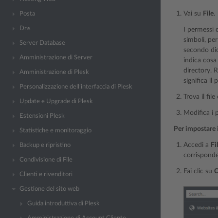
Vai su
File
.
Posta
Dns
I permessi d
simboli, per
Server Database
secondo dice
Amministrazione di Server
indica cosa 
directory. R
Amministrazione di Plesk
significa il
Personalizzazione dell’interfaccia di Plesk
Trova il fil
Update e Upgrade di Plesk
Modifica i 
Estensioni Plesk
Per impostare 
Statistiche e monitoraggio
Accedi a
Fi
Backup e ripristino
corrisponde
Condivisione di File
Fai clic su
C
Clienti e rivenditori
Gestione del sito web
Guida introduttiva di Plesk