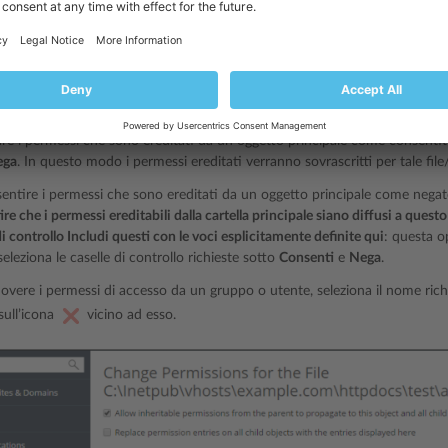
uppo o utente non viene elencato nella lista
Nomi di gruppo o utente
, sel
 in alto alla lista e clicca su
: l’utente/gruppo compare nella lista. Sele
entire o negare i permessi a un gruppo o utente selezionato, scegli le case
i permessi elencati sotto
Permessi per
<user/group name>
. Se le caselle
o visualizzate in colore grigio, significa che i permessi corrispondenti son
re i permessi che sono ereditati da un oggetto principale come consentiti, 
ega
. In questo modo i permessi ereditati verranno sovrascritti per tale file/
entire i permessi che sono ereditati da un oggetto principale come negato,
re che i permessi ereditabili dalla cartella principale siano diffusi a questo
di controllo Includi questi con le voci esplicitamente definite qui
: questa o
seleziona le caselle di controllo richieste sotto
Consenti
e
Nega
.
overe i permessi di accesso da un gruppo o utente, seleziona il nome richi
 sull’icona
vicino ad esso.