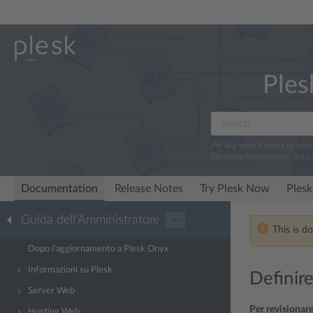
Ples
We log search terms to imp
For more information, read
Documentation
Release Notes
Try Plesk Now
Plesk
Guida dell’Amministratore
···
This is d
Dopo l’aggiornamento a Plesk Onyx
Informazioni su Plesk
Definire
Server Web
Per revisionare
Hosting Web