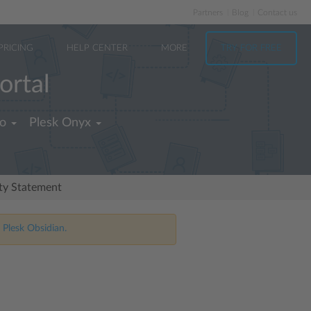
Partners
Blog
Contact us
PRICING
HELP CENTER
MORE
TRY FOR FREE
ortal
no
Plesk Onyx
ity Statement
 Plesk Obsidian.