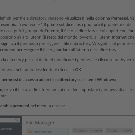
efiniti per file e directory vengono visualizzati nella colonna
Permessi
. V
 esempio: “rwx rwx r–”. Il primo set dice cosa può fare il proprietario del fi
 cosa può il gruppo dell’utente, il file o la directory a cui appartiene, fare c
possono gli altri utenti (il resto del mondo, ovvero, gli utenti Internet che vi
 significa il permesso per leggere il file o directory, W significa il permesso
 permesso per eseguire il file o guardare all’interno della directory.
e o la directory per cui desideri modificare i permessi e clicca su un hyperl
permessi nel modo desiderato e clicca su
OK
.
i permessi di accesso ad un file o directory su sistemi Windows:
le
, trova il file o la directory per cui desideri impostare i permessi di accesso
nte.
ambia permessi
nel menu a discesa.