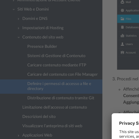
Amministrazione di Account Cliente
Siti Web e Domini
Domini e DNS
Impostazioni di Hosting
Contenuto del sito web
Presence Builder
Sistemi di Gestione di Contenuto
Caricare contenuto mediante FTP
Caricare del contenuto con File Manager
Procedi ne
Definire i permessi di accesso a file e
directory
Affinché 
Consenti
Distribuzione di contenuto tramite Git
Aggiungi
Limitazione dell’accesso al contenuto
Affinché 
Descrizioni del sito
control
oggetti 
Visualizzare l’anteprima di siti web
Applicazioni Web
Per camb