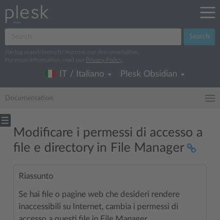
Search
We log search terms to improve our documentation.
For more information, read our
Privacy Policy
.
IT / Italiano
Plesk Obsidian
Documentation
Modificare i permessi di accesso a
file e directory in File Manager
Riassunto
Se hai file o pagine web che desideri rendere
inaccessibili su Internet, cambia i permessi di
accesso a questi file in File Manager.