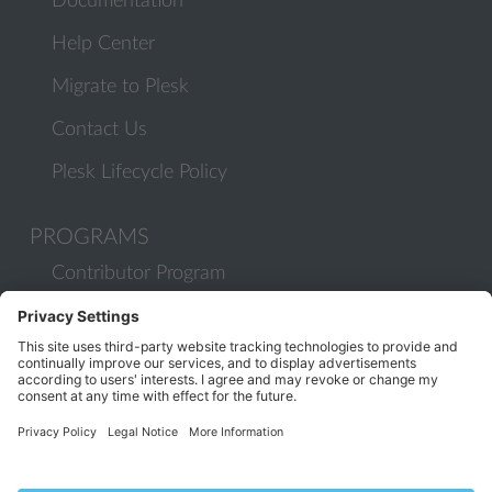
Documentation
Help Center
Migrate to Plesk
Contact Us
Plesk Lifecycle Policy
PROGRAMS
Contributor Program
Partner Program
COMMUNITY
Blog
Forums