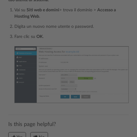
tuo utente di sistema:
Vai su
Siti web e domini
> trova il dominio >
Accesso a
Hosting Web
.
Digita un nuovo nome utente o password.
Fare clic su
OK
.
Is this page helpful?