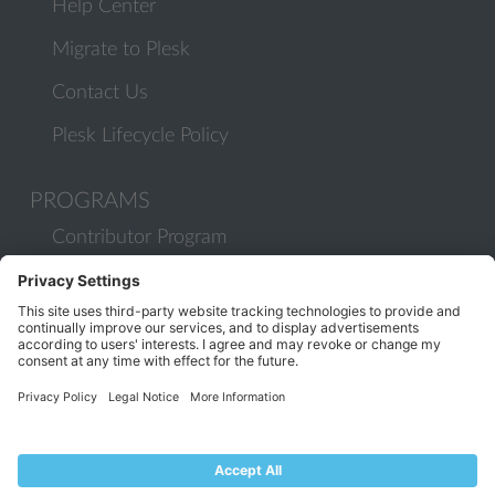
Help Center
Migrate to Plesk
Contact Us
Plesk Lifecycle Policy
PROGRAMS
Contributor Program
Partner Program
COMMUNITY
Blog
Forums
Plesk University