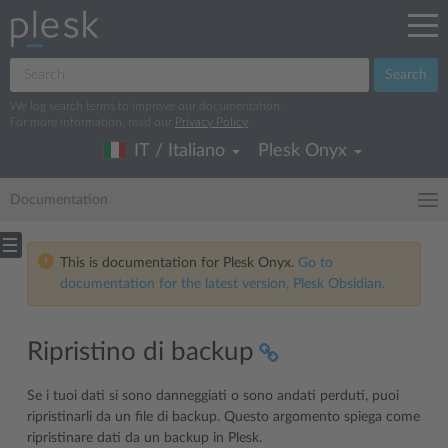
Search
We log search terms to improve our documentation.
For more information, read our
Privacy Policy
.
IT / Italiano
Plesk Onyx
Documentation
This is documentation for Plesk Onyx.
Go to
documentation for the latest version, Plesk Obsidian.
Ripristino di backup
Se i tuoi dati si sono danneggiati o sono andati perduti, puoi
ripristinarli da un file di backup. Questo argomento spiega come
ripristinare dati da un backup in Plesk.