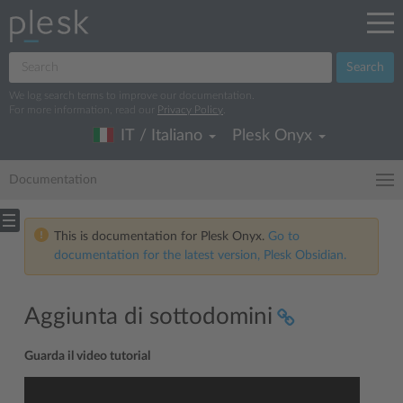
Search
We log search terms to improve our documentation.
For more information, read our
Privacy Policy
.
IT / Italiano
Plesk Onyx
Documentation
This is documentation for Plesk Onyx.
Go to
documentation for the latest version, Plesk Obsidian.
Aggiunta di sottodomini
Guarda il video tutorial