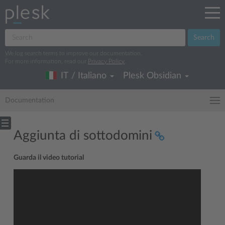
Search
We log search terms to improve our documentation.
For more information, read our
Privacy Policy
.
IT / Italiano
Plesk Obsidian
Documentation
Aggiunta di sottodomini
Guarda il video tutorial