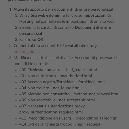
personalizzate per un sito:
Attiva il supporto per i documenti di errore personalizzati.
Vai su
Siti web e domini
e fai clic su
Impostazioni di
Hosting
nel pannello delle impostazioni di un sito web.
Seleziona la casella di controllo
Documenti di errore
personalizzati
.
Fai clic su
OK
.
Connetti al tuo account FTP e vai alla directory
error_docs
.
Modifica o sostituisci i relativi file. Accertati di preservare i
nomi di file corretti:
400 Richiesta non valida - bad_request.html
401 Non autorizzato - unauthorized.html
403 Accesso negato/Forbidden - forbidden.html
404 Non trovato - not_found.html
405 Metodo non consentito - method_not_allowed.html
406 Non accettabile - not_acceptable.html
407 Necessaria autenticazione proxy -
proxy_authentication_required.html
412 Precondizione on riuscita - precondition_failed.html
414 URI della richiesta troppo lungo - request-