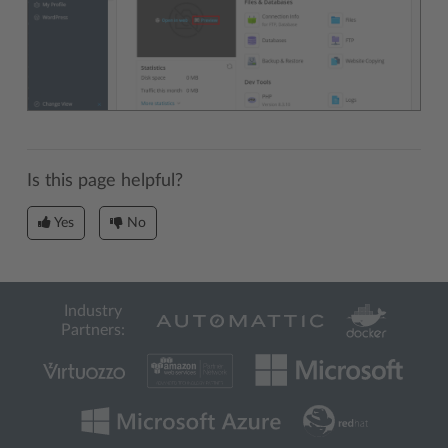
Is this page helpful?
Yes
No
Industry
Partners: