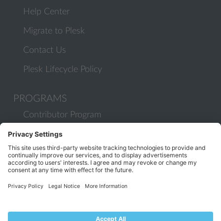
Help Center
Migrate to Plesk
Contact Us
Plesk Lifecycle Policy
PROGRAMS
Contributor Program
Partner Program
COMMUNITY
Blog
Forums
Plesk University