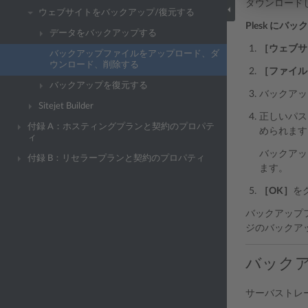
ダウンロードし
ウェブサイトをバックアップ/復元する
Plesk に
データをバックアップする
［ウェブサ
バックアップファイルをアップロード、ダ
ウンロード、削除する
［ファイル
バックアップを復元する
バックアッ
Sitejet Builder
正しいパス
付録 A：ホスティングプランと契約のプロパテ
められます
ィ
バックアッ
付録 B：リセラープランと契約のプロパティ
ます。
［OK］
を
バックアップ
ジのバックア
バック
サーバストレ