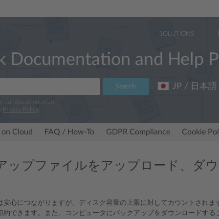
SOLUTIONS
k Documentation and Help P
JP / 日本語
Search
ve our documentation.
r
Privacy Policy
.
 on Cloud
FAQ / How-To
GDPR Compliance
Cookie Pol
アップファイルをアップロード、ダウ
は安心につながりますが、ディスク容量の上限に対してカウントされま
節約できます。また、コンピュータにバックアップをダウンロードする