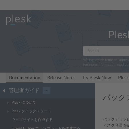
Ples
We log search terms to impro
For more information, read ou
Documentation
Release Notes
Try Plesk Now
Plesk
管理者ガイド
···
バック
Plesk について
Plesk クイックスタート
バックアップ
ウェブサイトを作成する
ィスク容量を
Sitejet Builder でテンプレートを作成する