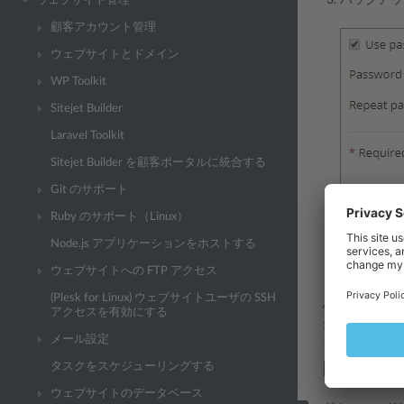
ウェブサイト管理
顧客アカウント管理
ウェブサイトとドメイン
WP Toolkit
Sitejet Builder
Laravel Toolkit
Sitejet Builder を顧客ポータルに統合する
Git のサポート
該当するフ
Ruby のサポート（Linux）
Node.js アプリケーションをホストする
バックアッ
ウェブサイトへの FTP アクセス
［OK］
を
(Plesk for Linux) ウェブサイトユーザの SSH
バックアップ
アクセスを有効にする
ダウンロード
メール設定
Ples
タスクをスケジューリングする
ウェブサイトのデータベース