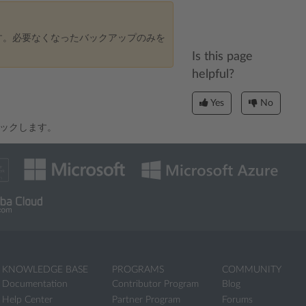
す。必要なくなったバックアップのみを
Is this page
helpful?
Yes
No
ックします。
KNOWLEDGE BASE
PROGRAMS
COMMUNITY
Documentation
Contributor Program
Blog
Help Center
Partner Program
Forums