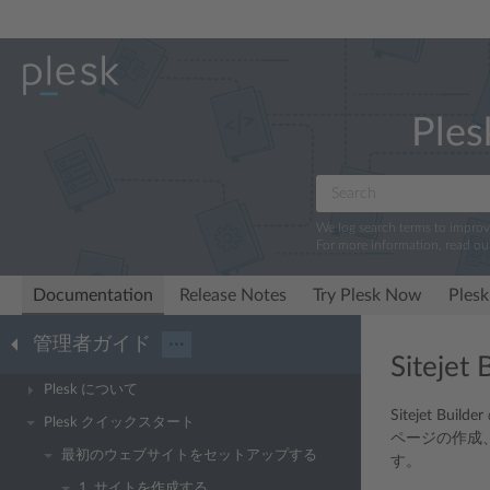
Ples
We log search terms to impro
For more information, read ou
Documentation
Release Notes
Try Plesk Now
Plesk
管理者ガイド
···
Sitejet 
Plesk について
Sitejet 
Plesk クイックスタート
ページの作成
最初のウェブサイトをセットアップする
す。
1. サイトを作成する