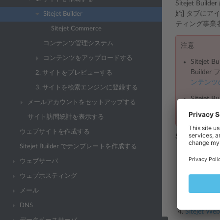
Sitejet 
始] タブにア
Sitejet Builder
ティング事業
Sitejet Commerce
コンテンツ管理システム
注意
コンテンツをアップロードする
Sitej
Build
2. サイトをプレビューする
ンテンツ
3. サイトを検索エンジンに登録する
Sitej
メールアカウントをセットアップする
インにす
サイト訪問統計を表示する
ウェブサイトを作成する
Sitejet Bu
Sitejet Builder でテンプレートを作成する
[ウェブサ
ウェブサーバ
[ウェブサ
ウェブホスティング
残りの
ウ
メール
ーフェース
DNS
Sitejet Web