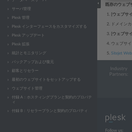
データベースサーバ
既存のウェブサイト
サーバ管理
[ウェブサ
Plesk 管理
ドメインカ
Plesk インターフェースをカスタマイズする
[ウェブサ
Plesk アップデート
ウェブサイ
Plesk 拡張
統計とモニタリング
Sitejet Web
バックアップおよび復元
Industry
顧客とリセラー
Partners:
最初のウェブサイトをセットアップする
ウェブサイト管理
付録 A：ホスティングプランと契約のプロパテ
ィ
付録 B：リセラープランと契約のプロパティ
Follow us: