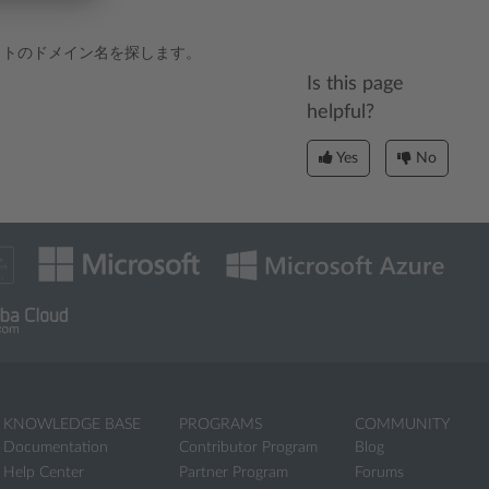
ェブサイトのドメイン名を探します。
Is this page
helpful?
Yes
No
KNOWLEDGE BASE
PROGRAMS
COMMUNITY
Documentation
Contributor Program
Blog
Help Center
Partner Program
Forums