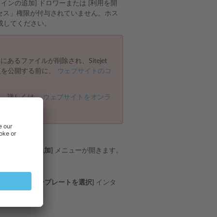
ドメインの追加] ドロワーまたは [利用を開
のアクセス」権限が付与されていません。ホス
成してください。
トにあるファイルが削除され、Sitejet
の変更を公開する前に、
ウェブサイトのコ
ます。詳しくは、
ウェブサイトをオンラ
規ドメインの追加]
メニューが開きます。
ilder の
[テンプレートを選択]
インタ