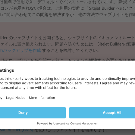
Builder は無料で使用でき、デフォルトでインストールされています。[新規
イコンが表示されない場合は、ご利用の契約に「Sitejet Builder へ
者に問い合わせてこの問題を解決するか、他の方法でウェブサイトを作
et Builder のウェブサイトを公開すると、ウェブサイトのドキュメントルー
er ファイルに置き換えられます。問題を防ぐためには、Sitejet Builder
のバックアップを作成
することを検討してください。
et Builder ウェブサイトを公開する前に、ドメインを解決する必要があり
る
をご覧ください。
ilder でウェブサイトを作成する:
イトとドメイン]
に移動して、
[ドメインを追加]
をクリックします。
[新
イトの作成方法を選択] セクションで、
Sitejet Builder
を選択します。
ェブサイト情報
を入力し、
[ドメインを追加]
をクリックします。Sitejet Bu
が開きます。
site Builder (CMS)
を使用してウェブサイトを編集します。